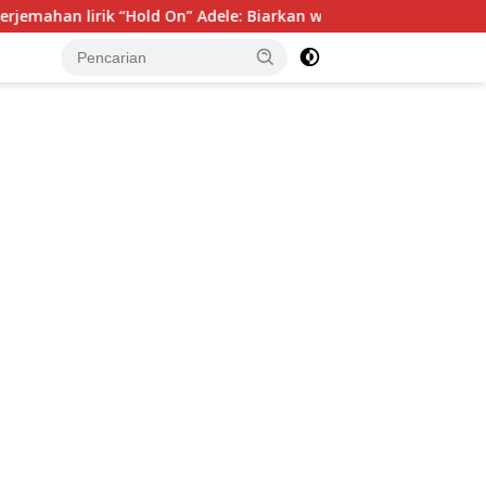
 “Hold On” Adele: Biarkan waktu sabar, kau masih kuat
tutup