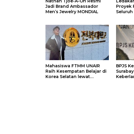
Nathan Tjoe-A-On Resmi
Ledaka
Jadi Brand Ambassador
Proyek P
Men’s Jewelry MONDIAL
Seluruh
Terjeba
Mening
Mahasiswa FTMM UNAIR
BPJS K
Raih Kesempatan Belajar di
Surabay
Korea Selatan lewat
Keberla
Program EQUITY