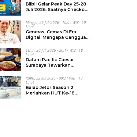
Blibli Gelar Peak Day 25-28
Juli 2026, Saatnya Checkout
Wishlist Impian
Minggu, 26 Juli 2026 - 10:04 WIB
19
Lihat
Generasi Cemas Di Era
Digital, Mengapa Gangguan
Kecemasan Terus
Meningkat
Senin, 20 Juli 2026 - 20:17 WIB
18
Lihat
Dafam Pacific Caesar
Surabaya Tawarkan
Pengalaman Kuliner Malam
Lewat The Late Shift
Rabu, 22 Juli 2026 - 00:21 WIB
18
Lihat
Balap Jetor Season 2
Meriahkan HUT Ke-18
Labura, Wabup Ajak
Generasi Muda Majukan
Pertanian