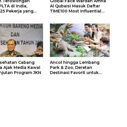
n Terowongan
Global Face Wardah Amna
LTA di India,
Al Qubaisi Masuk Daftar
 25 Pekerja yang
TIME100 Most Influential
k Ditemukan
People in Sports 2026
gal
esehatan Cabang
Ancol hingga Lembang
a Ajak Media Kawal
Park & Zoo, Deretan
njutan Program JKN
Destinasi Favorit untuk
Libur Sekolah