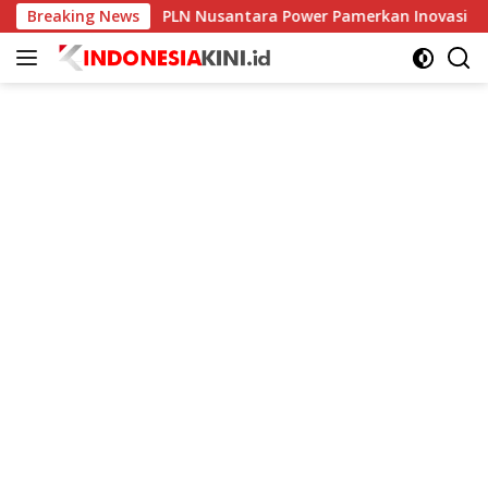
Langsung
mur?
Breaking News
PLN Nusantara Power Pamerkan Inovasi Mobil Ber
ke
konten