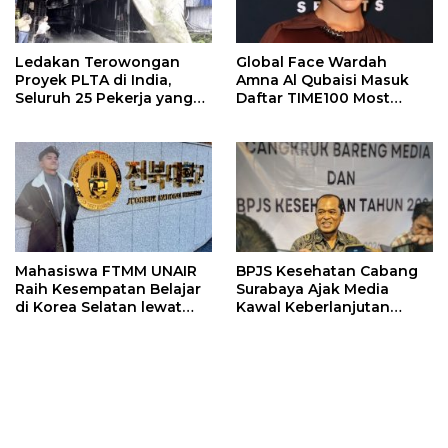
Ledakan Terowongan
Global Face Wardah
Proyek PLTA di India,
Amna Al Qubaisi Masuk
Seluruh 25 Pekerja yang
Daftar TIME100 Most
Terjebak Ditemukan
Influential People in
Meninggal
Sports 2026
Mahasiswa FTMM UNAIR
BPJS Kesehatan Cabang
Raih Kesempatan Belajar
Surabaya Ajak Media
di Korea Selatan lewat
Kawal Keberlanjutan
Program EQUITY
Program JKN