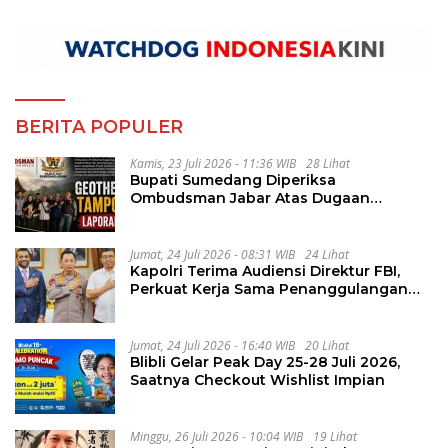
BERITA POPULER
Kamis, 23 Juli 2026 - 11:36 WIB
28 Lihat
Bupati Sumedang Diperiksa
Ombudsman Jabar Atas Dugaan
Penguluran Waktu Pelelangan
Geothermal Tampomas
Jumat, 24 Juli 2026 - 08:31 WIB
24 Lihat
Kapolri Terima Audiensi Direktur FBI,
Perkuat Kerja Sama Penanggulangan
Kejahatan Transnasional
Jumat, 24 Juli 2026 - 16:40 WIB
20 Lihat
Blibli Gelar Peak Day 25-28 Juli 2026,
Saatnya Checkout Wishlist Impian
Minggu, 26 Juli 2026 - 10:04 WIB
19 Lihat