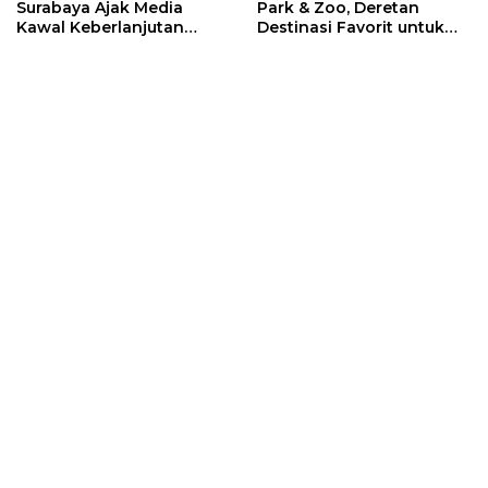
Surabaya Ajak Media
Park & Zoo, Deretan
Kawal Keberlanjutan
Destinasi Favorit untuk
Program JKN
Libur Sekolah