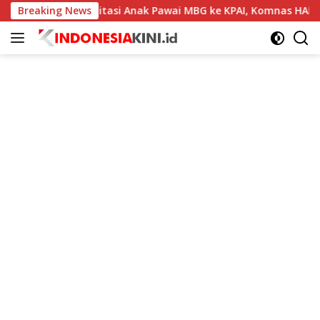
Langsung
gaan Eksploitasi Anak Pawai MBG ke KPAI, Komnas HAM dan DP
Breaking News
ke
konten