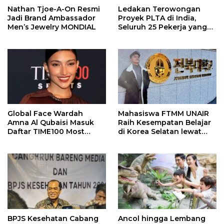
Nathan Tjoe-A-On Resmi
Ledakan Terowongan
Jadi Brand Ambassador
Proyek PLTA di India,
Men’s Jewelry MONDIAL
Seluruh 25 Pekerja yang
Terjebak Ditemukan
Meninggal
Global Face Wardah
Mahasiswa FTMM UNAIR
Amna Al Qubaisi Masuk
Raih Kesempatan Belajar
Daftar TIME100 Most
di Korea Selatan lewat
Influential People in
Program EQUITY
Sports 2026
BPJS Kesehatan Cabang
Ancol hingga Lembang