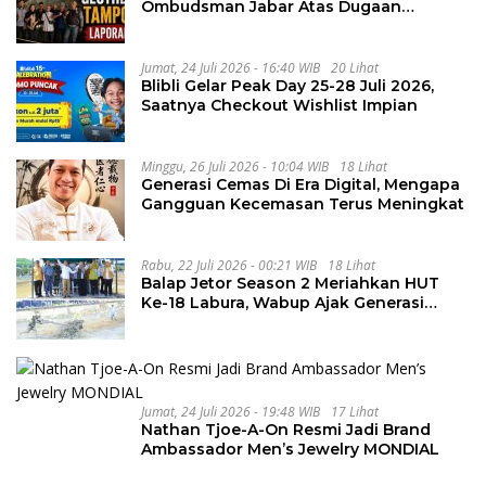
Ombudsman Jabar Atas Dugaan
Penguluran Waktu Pelelangan
Geothermal Tampomas
Jumat, 24 Juli 2026 - 16:40 WIB
20 Lihat
Blibli Gelar Peak Day 25-28 Juli 2026,
Saatnya Checkout Wishlist Impian
Minggu, 26 Juli 2026 - 10:04 WIB
18 Lihat
Generasi Cemas Di Era Digital, Mengapa
Gangguan Kecemasan Terus Meningkat
Rabu, 22 Juli 2026 - 00:21 WIB
18 Lihat
Balap Jetor Season 2 Meriahkan HUT
Ke-18 Labura, Wabup Ajak Generasi
Muda Majukan Pertanian
Jumat, 24 Juli 2026 - 19:48 WIB
17 Lihat
Nathan Tjoe-A-On Resmi Jadi Brand
Ambassador Men’s Jewelry MONDIAL