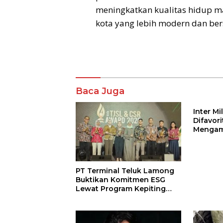
meningkatkan kualitas hidup 
kota yang lebih modern dan ber
Komentar
Baca Juga
Inter M
Difavor
Mengam
John St
PT Terminal Teluk Lamong
Buktikan Komitmen ESG
Lewat Program Kepiting
Soka