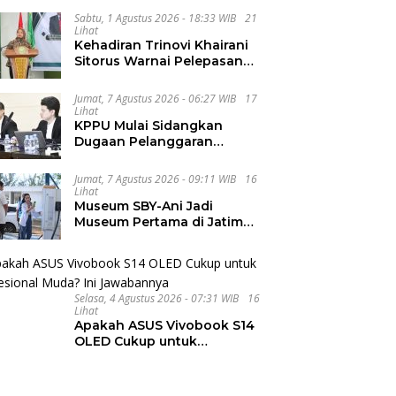
Hibah Pilkada Rp40 Miliar
Sabtu, 1 Agustus 2026 - 18:33 WIB
21
Lihat
Kehadiran Trinovi Khairani
Sitorus Warnai Pelepasan
Mahasiswa KKN Regional
dan Internasional UNIVA
Jumat, 7 Agustus 2026 - 06:27 WIB
17
Medan
Lihat
KPPU Mulai Sidangkan
Dugaan Pelanggaran
Notifikasi Akuisisi MUFG
Bank
Jumat, 7 Agustus 2026 - 09:11 WIB
16
Lihat
Museum SBY-Ani Jadi
Museum Pertama di Jatim
yang Miliki SPKLU Fast
Charging
Selasa, 4 Agustus 2026 - 07:31 WIB
16
Lihat
Apakah ASUS Vivobook S14
OLED Cukup untuk
Profesional Muda? Ini
Jawabannya