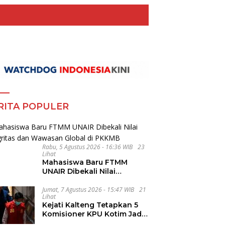
RITA POPULER
Rabu, 5 Agustus 2026 - 16:36 WIB
23
Lihat
Mahasiswa Baru FTMM
UNAIR Dibekali Nilai
Integritas dan Wawasan
Global di PKKMB
Jumat, 7 Agustus 2026 - 15:47 WIB
21
Lihat
Kejati Kalteng Tetapkan 5
Komisioner KPU Kotim Jadi
Tersangka Korupsi Dana