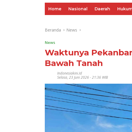
Home
Nasional
Daerah
Huku
Beranda
News
News
Waktunya Pekanbaru
Bawah Tanah
Indonesiakini.id
Selasa, 23 Juni 2026 - 21:36 WIB