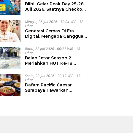
Blibli Gelar Peak Day 25-28
Juli 2026, Saatnya Checkout
Wishlist Impian
Minggu, 26 Juli 2026 - 10:04 WIB
18
Lihat
Generasi Cemas Di Era
Digital, Mengapa Gangguan
Kecemasan Terus
Meningkat
Rabu, 22 Juli 2026 - 00:21 WIB
18
Lihat
Balap Jetor Season 2
Meriahkan HUT Ke-18
Labura, Wabup Ajak
Generasi Muda Majukan
Senin, 20 Juli 2026 - 20:17 WIB
17
Pertanian
Lihat
Dafam Pacific Caesar
Surabaya Tawarkan
Pengalaman Kuliner Malam
Lewat The Late Shift