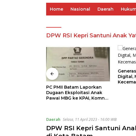
Home
Nasional
Daerah
Huku
DPW RSI Kepri Santuni Anak Ya
Generas
Digital
Kecema
s Kapolri Cup
PC PMII Batam Laporkan
Mening
igelar, Libatkan
Dugaan Eksploitasi Anak
 hingga
Pawai MBG ke KPAI, Komnas
 Disabilitas
HAM dan DPP Gerindra
Daerah
Selasa, 11 April 2023 - 16:00 WIB
DPW RSI Kepri Santuni Ana
di Kota Batam