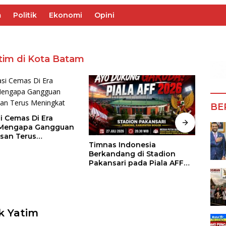
m
Politik
Ekonomi
Opini
tim di Kota Batam
BE
i Cemas Di Era
, Mengapa Gangguan
san Terus
Timnas Indonesia
Kapa
kat
Berkandang di Stadion
Semb
Pakansari pada Piala AFF
Dita
2026, Hadapi Kamboja di
di P
Laga Perdana
Bare
k Yatim