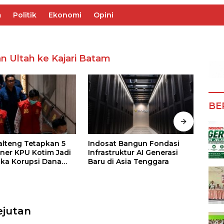
m
Politik
Ekonomi
Opini
an Ultah ke Kajari Batam
BE
Kalteng Tetapkan 5
Indosat Bangun Fondasi
Muse
ner KPU Kotim Jadi
Infrastruktur AI Generasi
Muse
ka Korupsi Dana
Baru di Asia Tenggara
yang
ilkada Rp40 Miliar
Char
ejutan