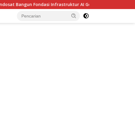
t Bangun Fondasi Infrastruktur AI Generasi Baru di Asia Tengga
tutup