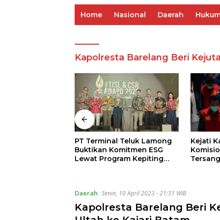
Home
Nasional
Daerah
Huku
Kapolresta Barelang Beri Kejut
i Sidangkan
PT Terminal Teluk Lamong
Kejati 
langgaran
Buktikan Komitmen ESG
Komisio
Akuisisi MUFG
Lewat Program Kepiting
Tersang
Soka
Hibah P
Daerah
Senin, 10 April 2023 - 21:31 WIB
Kapolresta Barelang Beri K
Ultah ke Kajari Batam