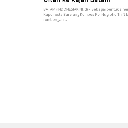
BATAM (INDONESIAKINI.id) – Sebagai bentuk siner
Kapolresta Barelang Kombes Pol Nugroho Tri N
rombongan…