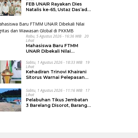
FEB UNAIR Rayakan Dies
Natalis ke-65, Ustaz Das’ad
Latif Ajak Civitas Bangun
Integritas
Rabu, 5 Agustus 2026 - 16:36 WIB
20
Lihat
Mahasiswa Baru FTMM
UNAIR Dibekali Nilai
Integritas dan Wawasan
Global di PKKMB
Sabtu, 1 Agustus 2026 - 18:33 WIB
19
Lihat
Kehadiran Trinovi Khairani
Sitorus Warnai Pelepasan
Mahasiswa KKN Regional
dan Internasional UNIVA
Sabtu, 1 Agustus 2026 - 11:16 WIB
17
Medan
Lihat
Pelabuhan Tikus Jembatan
3 Barelang Disorot, Barang
dari FTZ Batam
Diselundupkan ke Riau