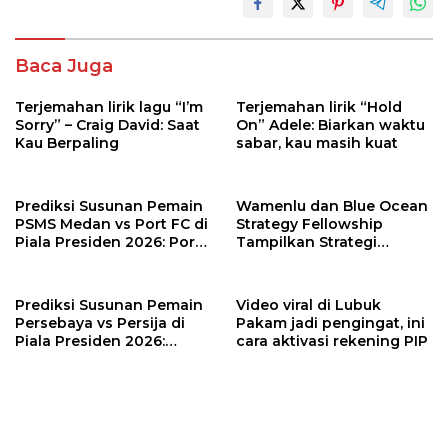
Baca Juga
Terjemahan lirik lagu “I’m
Terjemahan lirik “Hold
Sorry” – Craig David: Saat
On” Adele: Biarkan waktu
Kau Berpaling
sabar, kau masih kuat
Prediksi Susunan Pemain
Wamenlu dan Blue Ocean
PSMS Medan vs Port FC di
Strategy Fellowship
Piala Presiden 2026: Port
Tampilkan Strategi
Lions Masih Dominan
Kepemimpinan ESG
Global Indonesia
Prediksi Susunan Pemain
Video viral di Lubuk
Persebaya vs Persija di
Pakam jadi pengingat, ini
Piala Presiden 2026:
cara aktivasi rekening PIP
Menanti Keajaiban Shin
Tae-yong!