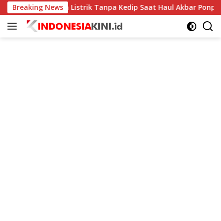
Langsung
LN Jatim Jaga Listrik Tanpa Kedip Saat Haul Akbar Ponpes Lang
Breaking News
ke
konten