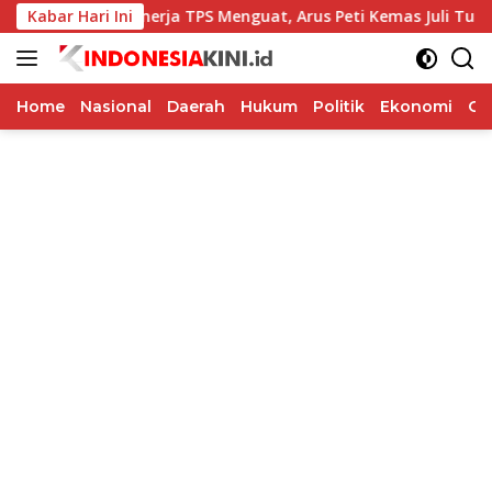
Langsung
ic
Kabar Hari Ini
Kinerja TPS Menguat, Arus Peti Kemas Juli Tumbuh 1
ke
konten
Home
Nasional
Daerah
Hukum
Politik
Ekonomi
Op