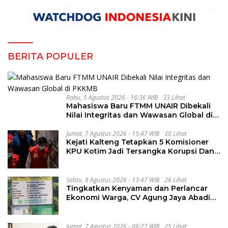
BERITA POPULER
Rabu, 5 Agustus 2026 - 16:36 WIB
33 Lihat
Mahasiswa Baru FTMM UNAIR Dibekali
Nilai Integritas dan Wawasan Global di
PKKMB
Jumat, 7 Agustus 2026 - 15:47 WIB
30 Lihat
Kejati Kalteng Tetapkan 5 Komisioner
KPU Kotim Jadi Tersangka Korupsi Dana
Hibah Pilkada Rp40 Miliar
Sabtu, 8 Agustus 2026 - 13:47 WIB
26 Lihat
Tingkatkan Kenyaman dan Perlancar
Ekonomi Warga, CV Agung Jaya Abadi
Perbaiki Jalan Sukakersa-Gunung Endut
Jumat, 7 Agustus 2026 - 06:27 WIB
25 Lihat