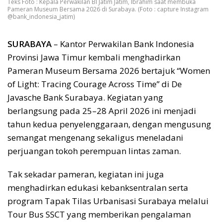
Teks Foto : Kepala Perwakilan BI Jatim Jatim, Ibrahim saat membuka
Pameran Museum Bersama 2026 di Surabaya. (Foto : capture Instagram
@bank_indonesia_jatim)
SURABAYA
– Kantor Perwakilan Bank Indonesia
Provinsi Jawa Timur kembali menghadirkan
Pameran Museum Bersama 2026 bertajuk “Women
of Light: Tracing Courage Across Time” di De
Javasche Bank Surabaya. Kegiatan yang
berlangsung pada 25–28 April 2026 ini menjadi
tahun kedua penyelenggaraan, dengan mengusung
semangat mengenang sekaligus meneladani
perjuangan tokoh perempuan lintas zaman.
Tak sekadar pameran, kegiatan ini juga
menghadirkan edukasi kebanksentralan serta
program Tapak Tilas Urbanisasi Surabaya melalui
Tour Bus SSCT yang memberikan pengalaman