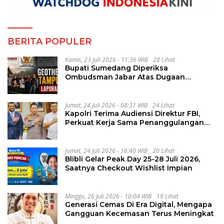
BERITA POPULER
Kamis, 23 Juli 2026 - 11:36 WIB
28 Lihat
Bupati Sumedang Diperiksa
Ombudsman Jabar Atas Dugaan
Penguluran Waktu Pelelangan
Geothermal Tampomas
Jumat, 24 Juli 2026 - 08:31 WIB
24 Lihat
Kapolri Terima Audiensi Direktur FBI,
Perkuat Kerja Sama Penanggulangan
Kejahatan Transnasional
Jumat, 24 Juli 2026 - 16:40 WIB
20 Lihat
Blibli Gelar Peak Day 25-28 Juli 2026,
Saatnya Checkout Wishlist Impian
Minggu, 26 Juli 2026 - 10:04 WIB
19 Lihat
Generasi Cemas Di Era Digital, Mengapa
Gangguan Kecemasan Terus Meningkat