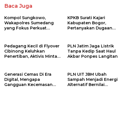
Baca Juga
Kompol Sungkowo,
KPKB Surati Kajari
Wakapolres Sumedang
Kabupaten Bogor,
yang Fokus Perkuat
Pertanyakan Dugaan
Pelayanan dan Stabilitas
Korupsi RSUD Parung:
Kamtibmas
Benarkah Cukup Satu
Tersangka?
Pedagang Kecil di Flyover
PLN Jatim Jaga Listrik
Cibinong Keluhkan
Tanpa Kedip Saat Haul
Penertiban, Aktivis Minta
Akbar Ponpes Langitan
Pemkab Bogor Beri Solusi
Generasi Cemas Di Era
PLN UIT JBM Ubah
Digital, Mengapa
Sampah Menjadi Energi
Gangguan Kecemasan
Alternatif Bernilai
Terus Meningkat
Ekonomi