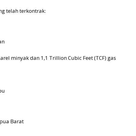
g telah terkontrak:
an
rel minyak dan 1,1 Trillion Cubic Feet (TCF) gas
bu
apua Barat