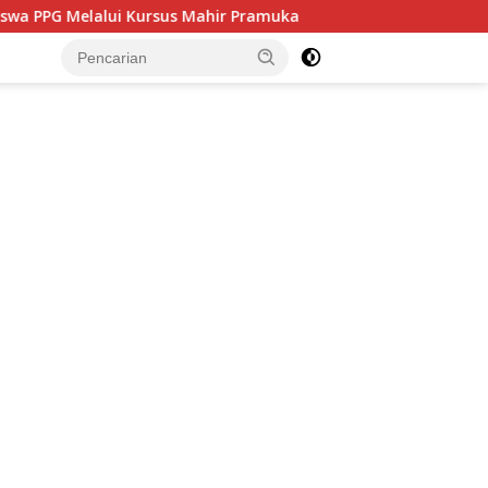
 Kursus Mahir Pramuka
Prediksi Susunan Pemain Timnas
tutup