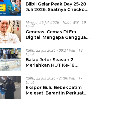
Blibli Gelar Peak Day 25-28
Juli 2026, Saatnya Checkout
Wishlist Impian
Minggu, 26 Juli 2026 - 10:04 WIB
19
Lihat
Generasi Cemas Di Era
Digital, Mengapa Gangguan
Kecemasan Terus
Meningkat
Rabu, 22 Juli 2026 - 00:21 WIB
18
Lihat
Balap Jetor Season 2
Meriahkan HUT Ke-18
Labura, Wabup Ajak
Generasi Muda Majukan
Rabu, 22 Juli 2026 - 21:06 WIB
17
Pertanian
Lihat
Ekspor Bulu Bebek Jatim
Melesat, Barantin Perkuat
Pendampingan UMKM