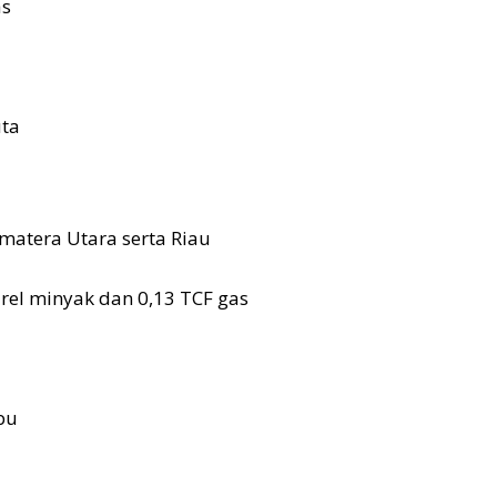
as
uta
umatera Utara serta Riau
arel minyak dan 0,13 TCF gas
bu