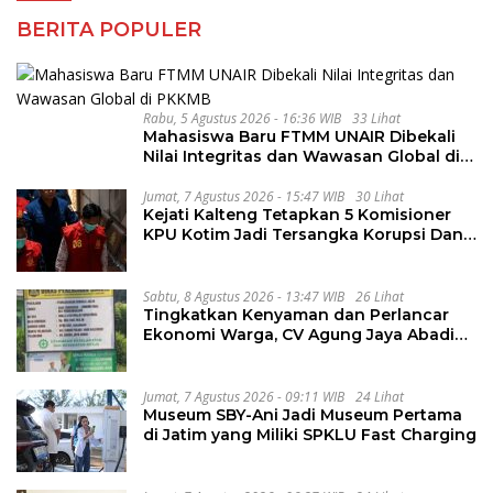
BERITA POPULER
Rabu, 5 Agustus 2026 - 16:36 WIB
33 Lihat
Mahasiswa Baru FTMM UNAIR Dibekali
Nilai Integritas dan Wawasan Global di
PKKMB
Jumat, 7 Agustus 2026 - 15:47 WIB
30 Lihat
Kejati Kalteng Tetapkan 5 Komisioner
KPU Kotim Jadi Tersangka Korupsi Dana
Hibah Pilkada Rp40 Miliar
Sabtu, 8 Agustus 2026 - 13:47 WIB
26 Lihat
Tingkatkan Kenyaman dan Perlancar
Ekonomi Warga, CV Agung Jaya Abadi
Perbaiki Jalan Sukakersa-Gunung Endut
Jumat, 7 Agustus 2026 - 09:11 WIB
24 Lihat
Museum SBY-Ani Jadi Museum Pertama
di Jatim yang Miliki SPKLU Fast Charging