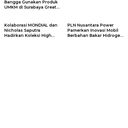
Bangga Gunakan Produk
UMKM di Surabaya Great
Expo 2026
Kolaborasi MONDIAL dan
PLN Nusantara Power
Nicholas Saputra
Pamerkan Inovasi Mobil
Hadirkan Koleksi High
Berbahan Bakar Hidrogen
Jewelry Bertema Api
di GHES 2026