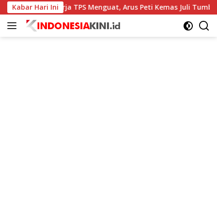
Langsung
Kabar Hari Ini
Kinerja TPS Menguat, Arus Peti Kemas Juli Tumbuh 11,7
ke
konten