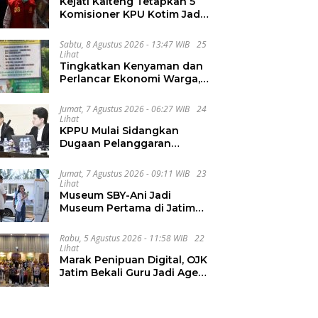
Kejati Kalteng Tetapkan 5
Komisioner KPU Kotim Jadi
Tersangka Korupsi Dana
Hibah Pilkada Rp40 Miliar
Sabtu, 8 Agustus 2026 - 13:47 WIB
25
Lihat
Tingkatkan Kenyaman dan
Perlancar Ekonomi Warga,
CV Agung Jaya Abadi
Perbaiki Jalan Sukakersa-
Jumat, 7 Agustus 2026 - 06:27 WIB
24
Gunung Endut
Lihat
KPPU Mulai Sidangkan
Dugaan Pelanggaran
Notifikasi Akuisisi MUFG
Bank
Jumat, 7 Agustus 2026 - 09:11 WIB
23
Lihat
Museum SBY-Ani Jadi
Museum Pertama di Jatim
yang Miliki SPKLU Fast
Charging
Rabu, 5 Agustus 2026 - 11:58 WIB
22
Lihat
Marak Penipuan Digital, OJK
Jatim Bekali Guru Jadi Agen
Literasi Keuangan