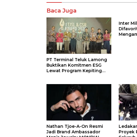
Komentar
Baca Juga
Inter M
Difavor
Mengam
John St
PT Terminal Teluk Lamong
Buktikan Komitmen ESG
Lewat Program Kepiting
Soka
Nathan Tjoe-A-On Resmi
Ledaka
Jadi Brand Ambassador
Proyek P