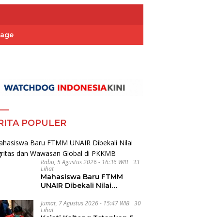
Page
RITA POPULER
Rabu, 5 Agustus 2026 - 16:36 WIB
33
Lihat
Mahasiswa Baru FTMM
UNAIR Dibekali Nilai
Integritas dan Wawasan
Global di PKKMB
Jumat, 7 Agustus 2026 - 15:47 WIB
30
Lihat