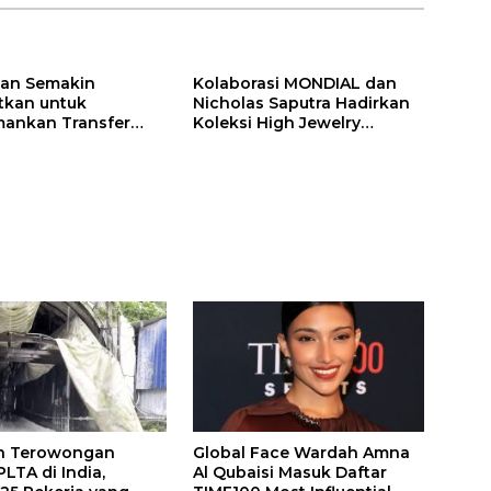
ilan Semakin
Kolaborasi MONDIAL dan
itkan untuk
Nicholas Saputra Hadirkan
ankan Transfer
Koleksi High Jewelry
ones
Bertema Api
n Terowongan
Global Face Wardah Amna
LTA di India,
Al Qubaisi Masuk Daftar