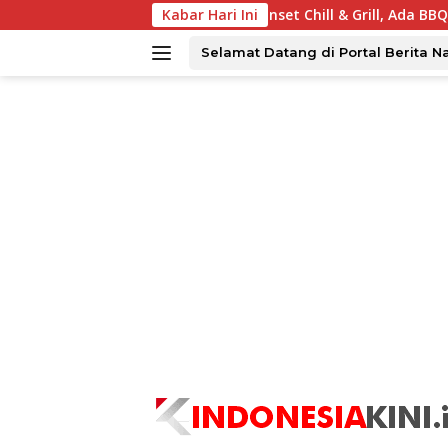
Langsung
rabaya Tawarkan Sunset Chill & Grill, Ada BBQ dan Live Music
Kabar Hari Ini
ke
konten
Selamat Datang di Portal Berita N
tutup