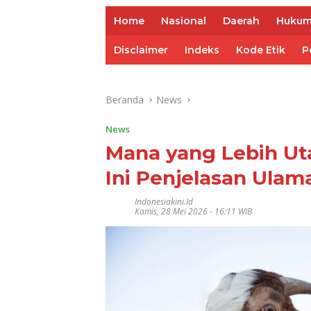
Home
Nasional
Daerah
Huku
Disclaimer
Indeks
Kode Etik
P
Beranda
News
News
Mana yang Lebih Ut
Ini Penjelasan Ulam
Indonesiakini.id
Kamis, 28 Mei 2026 - 16:11 WIB