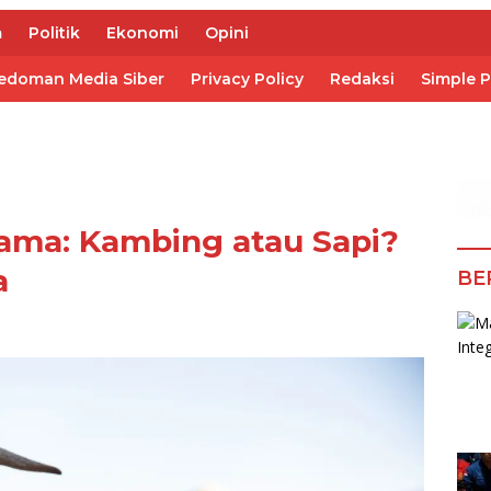
m
Politik
Ekonomi
Opini
edoman Media Siber
Privacy Policy
Redaksi
Simple 
ama: Kambing atau Sapi?
a
BE