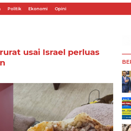
m
Politik
Ekonomi
Opini
urat usai Israel perluas
on
BE