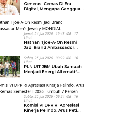
Generasi Cemas Di Era
Digital, Mengapa Gangguan
Kecemasan Terus
Meningkat
Jumat, 24 Juli 2026 - 19:48 WIB
17
Lihat
Nathan Tjoe-A-On Resmi
Jadi Brand Ambassador
Men’s Jewelry MONDIAL
Sabtu, 25 Juli 2026 - 09:22 WIB
16
Lihat
PLN UIT JBM Ubah Sampah
Menjadi Energi Alternatif
Bernilai Ekonomi
Sabtu, 25 Juli 2026 - 09:24 WIB
16
Lihat
Komisi VI DPR RI Apresiasi
Kinerja Pelindo, Arus Peti
Kemas Semester I 2026
Tumbuh 7 Persen