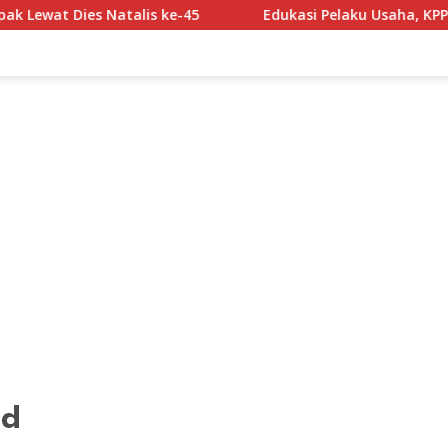
alis ke-45
Edukasi Pelaku Usaha, KPPU dan KADIN Ban