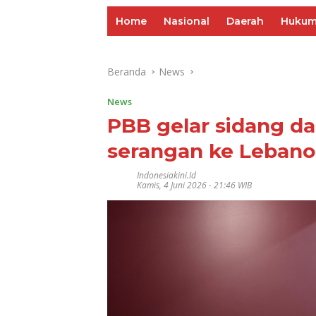
Home
Nasional
Daerah
Huku
Beranda
News
News
PBB gelar sidang dar
serangan ke Leban
Indonesiakini.id
Kamis, 4 Juni 2026 - 21:46 WIB