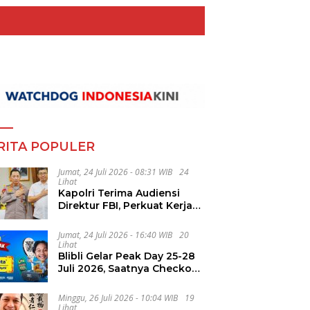
RITA POPULER
Jumat, 24 Juli 2026 - 08:31 WIB
24
Lihat
Kapolri Terima Audiensi
Direktur FBI, Perkuat Kerja
Sama Penanggulangan
Kejahatan Transnasional
Jumat, 24 Juli 2026 - 16:40 WIB
20
Lihat
Blibli Gelar Peak Day 25-28
Juli 2026, Saatnya Checkout
Wishlist Impian
Minggu, 26 Juli 2026 - 10:04 WIB
19
Lihat