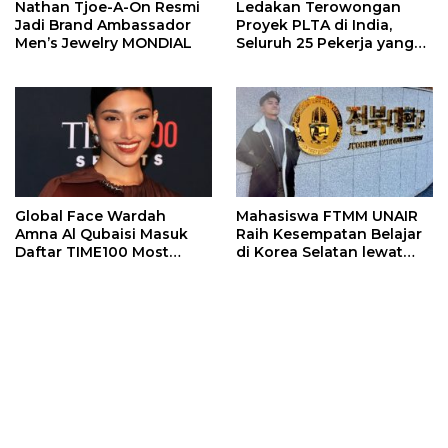
Nathan Tjoe-A-On Resmi
Ledakan Terowongan
Jadi Brand Ambassador
Proyek PLTA di India,
Men’s Jewelry MONDIAL
Seluruh 25 Pekerja yang
Terjebak Ditemukan
Meninggal
Global Face Wardah
Mahasiswa FTMM UNAIR
Amna Al Qubaisi Masuk
Raih Kesempatan Belajar
Daftar TIME100 Most
di Korea Selatan lewat
Influential People in
Program EQUITY
Sports 2026