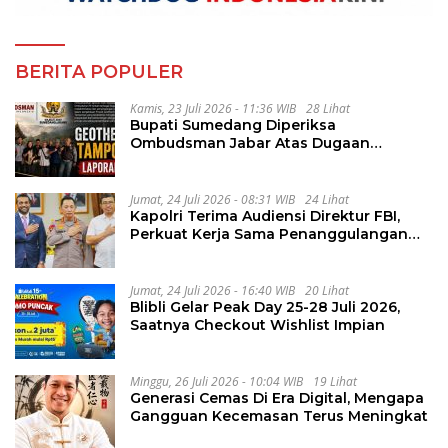
BERITA POPULER
Kamis, 23 Juli 2026 - 11:36 WIB
28 Lihat
Bupati Sumedang Diperiksa
Ombudsman Jabar Atas Dugaan
Penguluran Waktu Pelelangan
Geothermal Tampomas
Jumat, 24 Juli 2026 - 08:31 WIB
24 Lihat
Kapolri Terima Audiensi Direktur FBI,
Perkuat Kerja Sama Penanggulangan
Kejahatan Transnasional
Jumat, 24 Juli 2026 - 16:40 WIB
20 Lihat
Blibli Gelar Peak Day 25-28 Juli 2026,
Saatnya Checkout Wishlist Impian
Minggu, 26 Juli 2026 - 10:04 WIB
19 Lihat
Generasi Cemas Di Era Digital, Mengapa
Gangguan Kecemasan Terus Meningkat