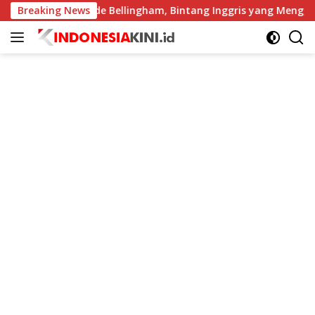
Langsung
Profil Jude Bellingham, Bintang Inggris yang Menggemparkan P
Breaking News
ke
konten