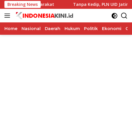
Langsung
gabdian Masyarakat
Breaking News
Tanpa Kedip, PLN UID Jatim Amankan 
ke
konten
Home
Nasional
Daerah
Hukum
Politik
Ekonomi
Op