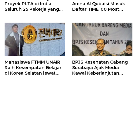
Proyek PLTA di India,
Amna Al Qubaisi Masuk
Seluruh 25 Pekerja yang
Daftar TIME100 Most
Terjebak Ditemukan
Influential People in
Meninggal
Sports 2026
Mahasiswa FTMM UNAIR
BPJS Kesehatan Cabang
Raih Kesempatan Belajar
Surabaya Ajak Media
di Korea Selatan lewat
Kawal Keberlanjutan
Program EQUITY
Program JKN