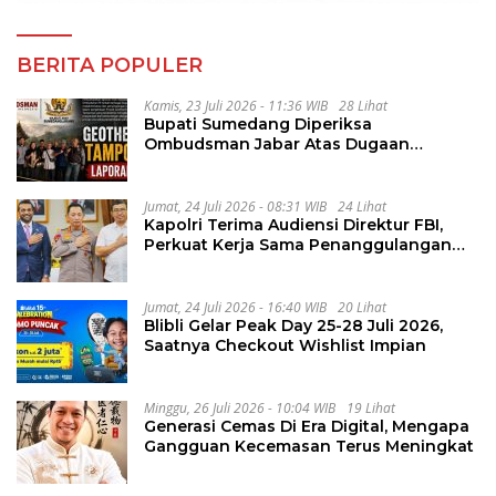
BERITA POPULER
Kamis, 23 Juli 2026 - 11:36 WIB
28 Lihat
Bupati Sumedang Diperiksa
Ombudsman Jabar Atas Dugaan
Penguluran Waktu Pelelangan
Geothermal Tampomas
Jumat, 24 Juli 2026 - 08:31 WIB
24 Lihat
Kapolri Terima Audiensi Direktur FBI,
Perkuat Kerja Sama Penanggulangan
Kejahatan Transnasional
Jumat, 24 Juli 2026 - 16:40 WIB
20 Lihat
Blibli Gelar Peak Day 25-28 Juli 2026,
Saatnya Checkout Wishlist Impian
Minggu, 26 Juli 2026 - 10:04 WIB
19 Lihat
Generasi Cemas Di Era Digital, Mengapa
Gangguan Kecemasan Terus Meningkat