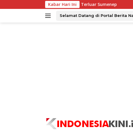
Langsung
litas Menjangkau Tiga Pulau Terluar Sumenep
Kabar Hari Ini
Tingkatk
ke
konten
Selamat Datang di Portal Berita N
tutup