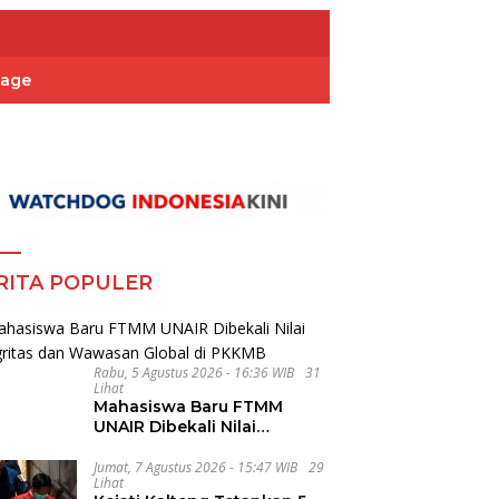
Page
RITA POPULER
Rabu, 5 Agustus 2026 - 16:36 WIB
31
Lihat
Mahasiswa Baru FTMM
UNAIR Dibekali Nilai
Integritas dan Wawasan
Global di PKKMB
Jumat, 7 Agustus 2026 - 15:47 WIB
29
Lihat