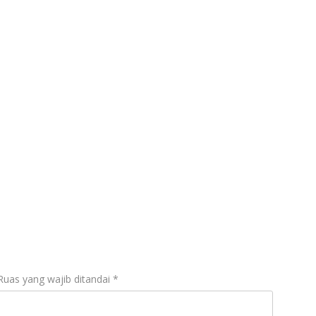
 Api
di GHES 2026
Ruas yang wajib ditandai
*