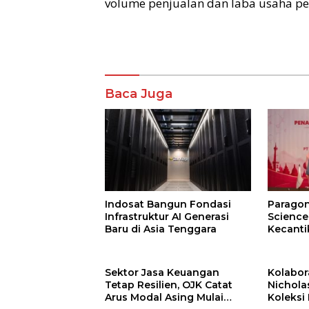
volume penjualan dan laba usaha pe
Komentar
Baca Juga
Indosat Bangun Fondasi
Paragon
Infrastruktur AI Generasi
Science
Baru di Asia Tenggara
Kecanti
Omics
Sektor Jasa Keuangan
Kolabor
Tetap Resilien, OJK Catat
Nichola
Arus Modal Asing Mulai
Koleksi