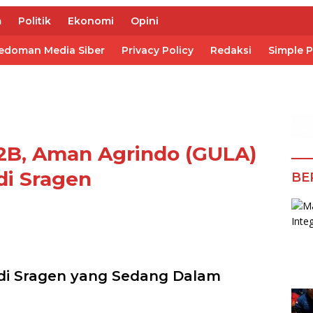
m
Politik
Ekonomi
Opini
edoman Media Siber
Privacy Policy
Redaksi
Simple 
 B2B, Aman Agrindo (GULA)
 di Sragen
BE
a di Sragen yang Sedang Dalam