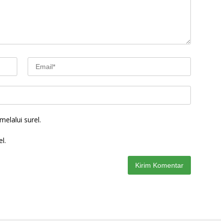
elalui surel.
l.