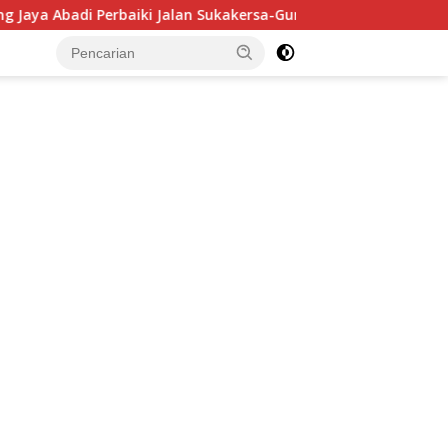
di Perbaiki Jalan Sukakersa-Gunung Endut
PT Termina
tutup