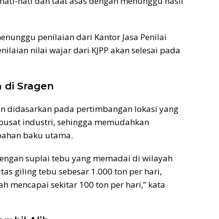
hati-hati dan taat asas dengan menunggu hasil
menunggu penilaian dari Kantor Jasa Penilai
enilaian nilai wajar dari KJPP akan selesai pada
a di Sragen
gen didasarkan pada pertimbangan lokasi yang
ai pusat industri, sehingga memudahkan
bahan baku utama.
 dengan suplai tebu yang memadai di wilayah
tas giling tebu sebesar 1.000 ton per hari,
h mencapai sekitar 100 ton per hari,” kata