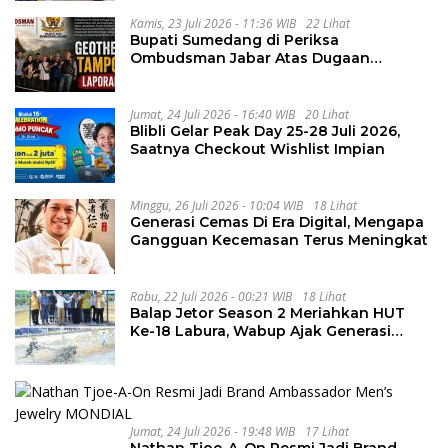
Kamis, 23 Juli 2026 - 11:36 WIB
22 Lihat
Bupati Sumedang di Periksa
Ombudsman Jabar Atas Dugaan
Penguluran Waktu Pelelangan
Geothermal Tampomas
Jumat, 24 Juli 2026 - 16:40 WIB
20 Lihat
Blibli Gelar Peak Day 25-28 Juli 2026,
Saatnya Checkout Wishlist Impian
Minggu, 26 Juli 2026 - 10:04 WIB
18 Lihat
Generasi Cemas Di Era Digital, Mengapa
Gangguan Kecemasan Terus Meningkat
Rabu, 22 Juli 2026 - 00:21 WIB
18 Lihat
Balap Jetor Season 2 Meriahkan HUT
Ke-18 Labura, Wabup Ajak Generasi
Muda Majukan Pertanian
Jumat, 24 Juli 2026 - 19:48 WIB
17 Lihat
Nathan Tjoe-A-On Resmi Jadi Brand