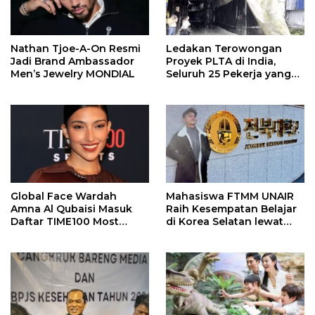
Nathan Tjoe-A-On Resmi
Ledakan Terowongan
Jadi Brand Ambassador
Proyek PLTA di India,
Men’s Jewelry MONDIAL
Seluruh 25 Pekerja yang
Terjebak Ditemukan
Meninggal
Global Face Wardah
Mahasiswa FTMM UNAIR
Amna Al Qubaisi Masuk
Raih Kesempatan Belajar
Daftar TIME100 Most
di Korea Selatan lewat
Influential People in
Program EQUITY
Sports 2026