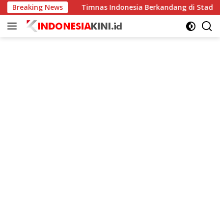
Langsung
ningkat
Breaking News
Timnas Indonesia Berkandang di Stadion Pakan
ke
konten