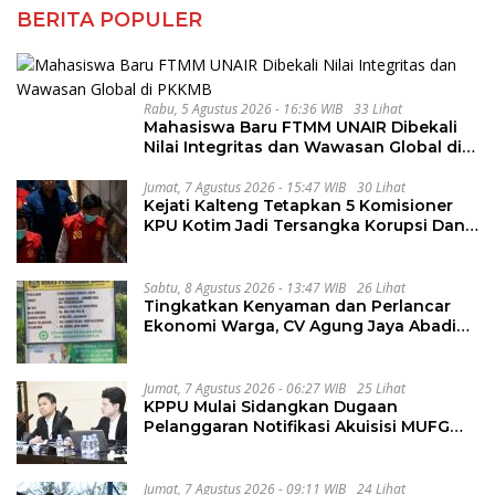
BERITA POPULER
Rabu, 5 Agustus 2026 - 16:36 WIB
33 Lihat
Mahasiswa Baru FTMM UNAIR Dibekali
Nilai Integritas dan Wawasan Global di
PKKMB
Jumat, 7 Agustus 2026 - 15:47 WIB
30 Lihat
Kejati Kalteng Tetapkan 5 Komisioner
KPU Kotim Jadi Tersangka Korupsi Dana
Hibah Pilkada Rp40 Miliar
Sabtu, 8 Agustus 2026 - 13:47 WIB
26 Lihat
Tingkatkan Kenyaman dan Perlancar
Ekonomi Warga, CV Agung Jaya Abadi
Perbaiki Jalan Sukakersa-Gunung Endut
Jumat, 7 Agustus 2026 - 06:27 WIB
25 Lihat
KPPU Mulai Sidangkan Dugaan
Pelanggaran Notifikasi Akuisisi MUFG
Bank
Jumat, 7 Agustus 2026 - 09:11 WIB
24 Lihat