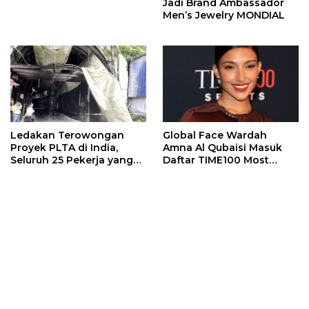
Jadi Brand Ambassador
Men’s Jewelry MONDIAL
Ledakan Terowongan
Global Face Wardah
Proyek PLTA di India,
Amna Al Qubaisi Masuk
Seluruh 25 Pekerja yang
Daftar TIME100 Most
Terjebak Ditemukan
Influential People in
Meninggal
Sports 2026