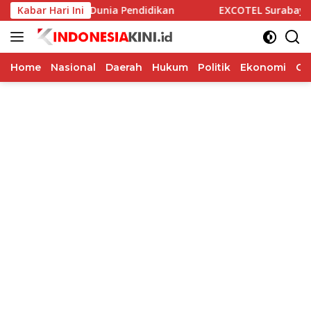
Langsung
i Alumni dan Dunia Pendidikan
Kabar Hari Ini
EXCOTEL Surabaya Tawarka
ke
konten
Home
Nasional
Daerah
Hukum
Politik
Ekonomi
Op