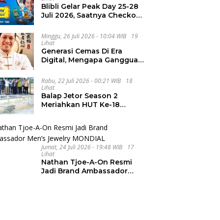
Blibli Gelar Peak Day 25-28
Juli 2026, Saatnya Checkout
Wishlist Impian
Minggu, 26 Juli 2026 - 10:04 WIB
19
Lihat
Generasi Cemas Di Era
Digital, Mengapa Gangguan
Kecemasan Terus
Meningkat
Rabu, 22 Juli 2026 - 00:21 WIB
18
Lihat
Balap Jetor Season 2
Meriahkan HUT Ke-18
Labura, Wabup Ajak
Generasi Muda Majukan
Pertanian
Jumat, 24 Juli 2026 - 19:48 WIB
17
Lihat
Nathan Tjoe-A-On Resmi
Jadi Brand Ambassador
Men’s Jewelry MONDIAL