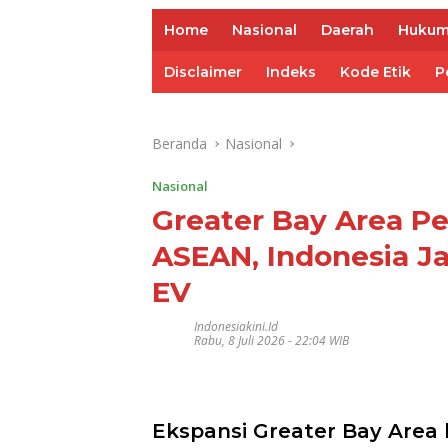
Home
Nasional
Daerah
Huku
Disclaimer
Indeks
Kode Etik
P
Beranda
Nasional
Nasional
Greater Bay Area Per
ASEAN, Indonesia Jad
EV
Indonesiakini.id
Rabu, 8 Juli 2026 - 22:04 WIB
Ekspansi Greater Bay Area 