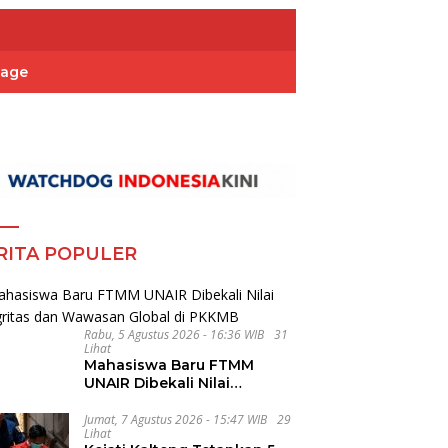
Page
RITA POPULER
Rabu, 5 Agustus 2026 - 16:36 WIB
31
Lihat
Mahasiswa Baru FTMM
UNAIR Dibekali Nilai
Integritas dan Wawasan
Global di PKKMB
Jumat, 7 Agustus 2026 - 15:47 WIB
29
Lihat