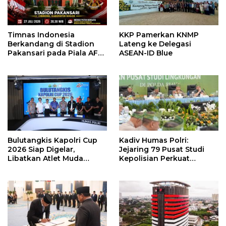
Timnas Indonesia
KKP Pamerkan KNMP
Berkandang di Stadion
Lateng ke Delegasi
Pakansari pada Piala AFF
ASEAN-ID Blue
2026, Hadapi Kamboja di
Laga Perdana
Bulutangkis Kapolri Cup
Kadiv Humas Polri:
2026 Siap Digelar,
Jejaring 79 Pusat Studi
Libatkan Atlet Muda
Kepolisian Perkuat
hingga Penyandang
Transformasi Polri
Disabilitas
Berbasis Riset, Riau
Hadirkan Terobosan
Green Policing