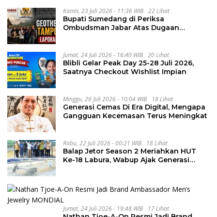
Kamis, 23 Juli 2026 - 11:36 WIB
22 Lihat
Bupati Sumedang di Periksa
Ombudsman Jabar Atas Dugaan
Penguluran Waktu Pelelangan
Geothermal Tampomas
Jumat, 24 Juli 2026 - 16:40 WIB
20 Lihat
Blibli Gelar Peak Day 25-28 Juli 2026,
Saatnya Checkout Wishlist Impian
Minggu, 26 Juli 2026 - 10:04 WIB
18 Lihat
Generasi Cemas Di Era Digital, Mengapa
Gangguan Kecemasan Terus Meningkat
Rabu, 22 Juli 2026 - 00:21 WIB
18 Lihat
Balap Jetor Season 2 Meriahkan HUT
Ke-18 Labura, Wabup Ajak Generasi
Muda Majukan Pertanian
Jumat, 24 Juli 2026 - 19:48 WIB
17 Lihat
Nathan Tjoe-A-On Resmi Jadi Brand