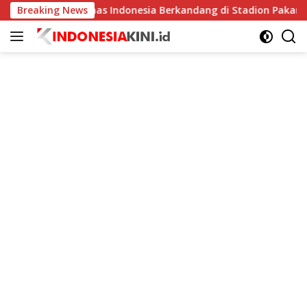
Langsung
Timnas Indonesia Berkandang di Stadion Pakansari pada Pia
Breaking News
ke
konten