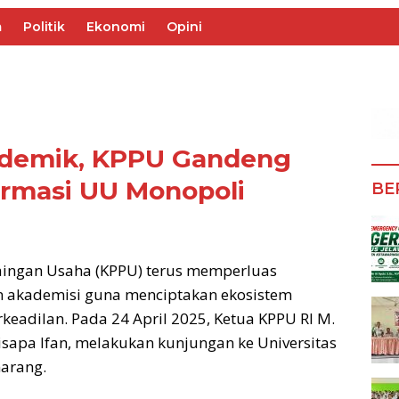
m
Politik
Ekonomi
Opini
ademik, KPPU Gandeng
ormasi UU Monopoli
BE
aingan Usaha (KPPU) terus memperluas
an akademisi guna menciptakan ekosistem
keadilan. Pada 24 April 2025, Ketua KPPU RI M.
isapa Ifan, melakukan kunjungan ke Universitas
marang.