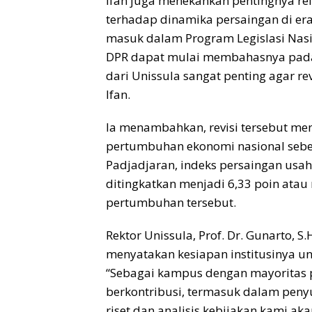
Ifan juga menekankan pentingnya ref
terhadap dinamika persaingan di era d
masuk dalam Program Legislasi Nasio
DPR dapat mulai membahasnya pada
dari Unissula sangat penting agar revi
Ifan.
Ia menambahkan, revisi tersebut men
pertumbuhan ekonomi nasional sebesa
Padjadjaran, indeks persaingan usaha
ditingkatkan menjadi 6,33 poin atau
pertumbuhan tersebut.
Rektor Unissula, Prof. Dr. Gunarto, 
menyatakan kesiapan institusinya un
“Sebagai kampus dengan mayoritas p
berkontribusi, termasuk dalam penyu
riset dan analisis kebijakan kami ak