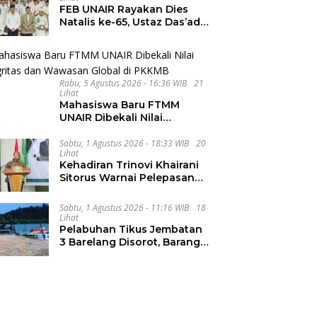
FEB UNAIR Rayakan Dies
Natalis ke-65, Ustaz Das’ad
Latif Ajak Civitas Bangun
Integritas
Rabu, 5 Agustus 2026 - 16:36 WIB
21
Lihat
Mahasiswa Baru FTMM
UNAIR Dibekali Nilai
Integritas dan Wawasan
Global di PKKMB
Sabtu, 1 Agustus 2026 - 18:33 WIB
20
Lihat
Kehadiran Trinovi Khairani
Sitorus Warnai Pelepasan
Mahasiswa KKN Regional
dan Internasional UNIVA
Sabtu, 1 Agustus 2026 - 11:16 WIB
18
Medan
Lihat
Pelabuhan Tikus Jembatan
3 Barelang Disorot, Barang
dari FTZ Batam
Diselundupkan ke Riau