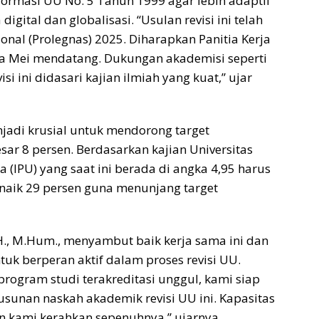
ormasi UU No. 5 Tahun 1999 agar lebih adaptif
igital dan globalisasi. “Usulan revisi ini telah
nal (Prolegnas) 2025. Diharapkan Panitia Kerja
 Mei mendatang. Dukungan akademisi seperti
si ini didasari kajian ilmiah yang kuat,” ujar
jadi krusial untuk mendorong target
r 8 persen. Berdasarkan kajian Universitas
 (IPU) yang saat ini berada di angka 4,95 harus
 naik 29 persen guna menunjang target
S.H., M.Hum., menyambut baik kerja sama ini dan
tuk berperan aktif dalam proses revisi UU.
rogram studi terakreditasi unggul, kami siap
sunan naskah akademik revisi UU ini. Kapasitas
an kami kerahkan sepenuhnya,” ujarnya.