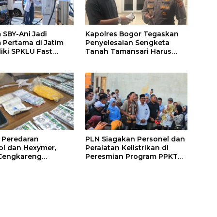
SBY-Ani Jadi
Kapolres Bogor Tegaskan
Pertama di Jatim
Penyelesaian Sengketa
liki SPKLU Fast
Tanah Tamansari Harus
ng
Lewat Jalur Hukum dan
Damai
 Peredaran
PLN Siagakan Personel dan
l dan Hexymer,
Peralatan Kelistrikan di
Cengkareng
Peresmian Program PPKT
 Pelaku Beserta
Gresik
tir Obat Keras