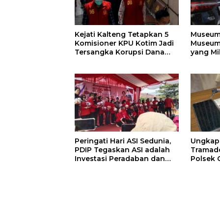
Kejati Kalteng Tetapkan 5
Museum 
Komisioner KPU Kotim Jadi
Museum 
Tersangka Korupsi Dana
yang Mi
Hibah Pilkada Rp40 Miliar
Chargi
Peringati Hari ASI Sedunia,
Ungkap
PDIP Tegaskan ASI adalah
Tramado
Investasi Peradaban dan
Polsek 
Upaya Cegah Stunting
Amankan
2.500 Bu