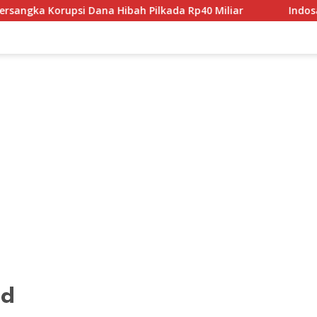
rupsi Dana Hibah Pilkada Rp40 Miliar
Indosat Bangun F