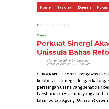
Home
Nasional
Daerah
Huku
Beranda
Daerah
Daerah
Perkuat Sinergi Ak
Unissula Bahas Ref
Mochamad Cahyo Dwi Nugroho
Jumat, 25 April 2025 - 21:20 WIB
SEMARANG
– Komisi Pengawas Pers
kolaborasi strategis dengan kalang
persaingan usaha yang sehat dan ber
Fanshurullah Asa, atau yang akrab d
Islam Sultan Agung (Unissula) di Se