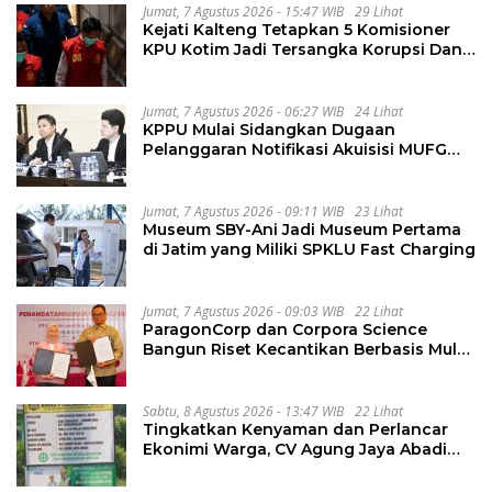
Jumat, 7 Agustus 2026 - 15:47 WIB
29 Lihat
Kejati Kalteng Tetapkan 5 Komisioner
KPU Kotim Jadi Tersangka Korupsi Dana
Hibah Pilkada Rp40 Miliar
Jumat, 7 Agustus 2026 - 06:27 WIB
24 Lihat
KPPU Mulai Sidangkan Dugaan
Pelanggaran Notifikasi Akuisisi MUFG
Bank
Jumat, 7 Agustus 2026 - 09:11 WIB
23 Lihat
Museum SBY-Ani Jadi Museum Pertama
di Jatim yang Miliki SPKLU Fast Charging
Jumat, 7 Agustus 2026 - 09:03 WIB
22 Lihat
ParagonCorp dan Corpora Science
Bangun Riset Kecantikan Berbasis Multi-
Omics
Sabtu, 8 Agustus 2026 - 13:47 WIB
22 Lihat
Tingkatkan Kenyaman dan Perlancar
Ekonimi Warga, CV Agung Jaya Abadi
Perbaiki Jalan Sukakersa-Gunung Endut