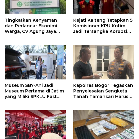
Tingkatkan Kenyaman
Kejati Kalteng Tetapkan 5
dan Perlancar Ekonimi
Komisioner KPU Kotim
Warga, CV Agung Jaya
Jadi Tersangka Korupsi
Abadi Perbaiki Jalan
Dana Hibah Pilkada Rp40
Sukakersa-Gunung Endut
Miliar
Museum SBY-Ani Jadi
Kapolres Bogor Tegaskan
Museum Pertama di Jatim
Penyelesaian Sengketa
yang Miliki SPKLU Fast
Tanah Tamansari Harus
Charging
Lewat Jalur Hukum dan
Damai