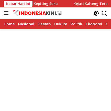
Langsung
wat Program Kepiting Soka
Kabar Hari Ini
Kejati Kalteng Tetapkan 5 
ke
konten
Home
Nasional
Daerah
Hukum
Politik
Ekonomi
Op