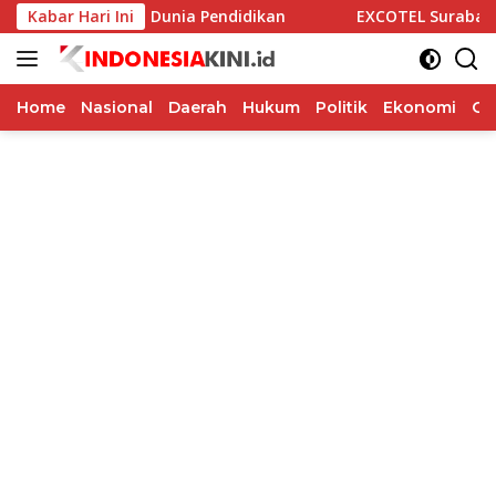
Langsung
asi Alumni dan Dunia Pendidikan
Kabar Hari Ini
EXCOTEL Surabaya Tawar
ke
konten
Home
Nasional
Daerah
Hukum
Politik
Ekonomi
Op