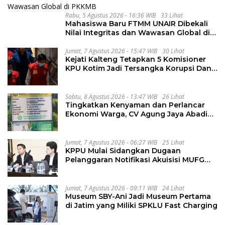
Rabu, 5 Agustus 2026 - 16:36 WIB
33 Lihat
Mahasiswa Baru FTMM UNAIR Dibekali
Nilai Integritas dan Wawasan Global di
PKKMB
Jumat, 7 Agustus 2026 - 15:47 WIB
30 Lihat
Kejati Kalteng Tetapkan 5 Komisioner
KPU Kotim Jadi Tersangka Korupsi Dana
Hibah Pilkada Rp40 Miliar
Sabtu, 8 Agustus 2026 - 13:47 WIB
26 Lihat
Tingkatkan Kenyaman dan Perlancar
Ekonomi Warga, CV Agung Jaya Abadi
Perbaiki Jalan Sukakersa-Gunung Endut
Jumat, 7 Agustus 2026 - 06:27 WIB
25 Lihat
KPPU Mulai Sidangkan Dugaan
Pelanggaran Notifikasi Akuisisi MUFG
Bank
Jumat, 7 Agustus 2026 - 09:11 WIB
24 Lihat
Museum SBY-Ani Jadi Museum Pertama
di Jatim yang Miliki SPKLU Fast Charging