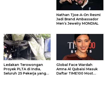
Jewelry Bertema Api
Nathan Tjoe-A-On Resmi
Jadi Brand Ambassador
Men’s Jewelry MONDIAL
Ledakan Terowongan
Global Face Wardah
Proyek PLTA di India,
Amna Al Qubaisi Masuk
Seluruh 25 Pekerja yang
Daftar TIME100 Most
Terjebak Ditemukan
Influential People in
Meninggal
Sports 2026