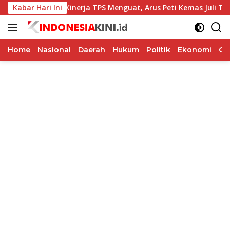
Langsung
Music
Kabar Hari Ini
Kinerja TPS Menguat, Arus Peti Kemas Juli Tumbu
ke
konten
Home
Nasional
Daerah
Hukum
Politik
Ekonomi
Op