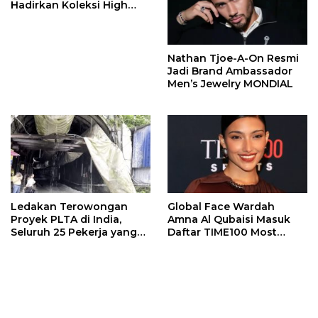
Hadirkan Koleksi High
Jewelry Bertema Api
Nathan Tjoe-A-On Resmi
Jadi Brand Ambassador
Men’s Jewelry MONDIAL
Ledakan Terowongan
Global Face Wardah
Proyek PLTA di India,
Amna Al Qubaisi Masuk
Seluruh 25 Pekerja yang
Daftar TIME100 Most
Terjebak Ditemukan
Influential People in
Meninggal
Sports 2026