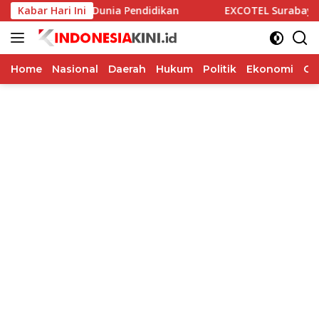
Langsung
i Alumni dan Dunia Pendidikan
Kabar Hari Ini
EXCOTEL Surabaya Tawarka
ke
konten
Home
Nasional
Daerah
Hukum
Politik
Ekonomi
Op