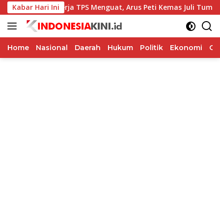
Langsung
Kabar Hari Ini
Kinerja TPS Menguat, Arus Peti Kemas Juli Tumbuh 11,79
ke
konten
Home
Nasional
Daerah
Hukum
Politik
Ekonomi
Op