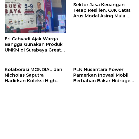
Sektor Jasa Keuangan
Tetap Resilien, OJK Catat
Arus Modal Asing Mulai
Berbalik Positif
Eri Cahyadi Ajak Warga
Bangga Gunakan Produk
UMKM di Surabaya Great
Expo 2026
Kolaborasi MONDIAL dan
PLN Nusantara Power
Nicholas Saputra
Pamerkan Inovasi Mobil
Hadirkan Koleksi High
Berbahan Bakar Hidrogen
Jewelry Bertema Api
di GHES 2026