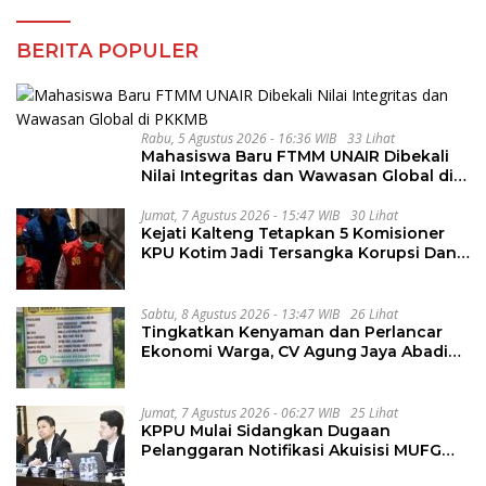
BERITA POPULER
Rabu, 5 Agustus 2026 - 16:36 WIB
33 Lihat
Mahasiswa Baru FTMM UNAIR Dibekali
Nilai Integritas dan Wawasan Global di
PKKMB
Jumat, 7 Agustus 2026 - 15:47 WIB
30 Lihat
Kejati Kalteng Tetapkan 5 Komisioner
KPU Kotim Jadi Tersangka Korupsi Dana
Hibah Pilkada Rp40 Miliar
Sabtu, 8 Agustus 2026 - 13:47 WIB
26 Lihat
Tingkatkan Kenyaman dan Perlancar
Ekonomi Warga, CV Agung Jaya Abadi
Perbaiki Jalan Sukakersa-Gunung Endut
Jumat, 7 Agustus 2026 - 06:27 WIB
25 Lihat
KPPU Mulai Sidangkan Dugaan
Pelanggaran Notifikasi Akuisisi MUFG
Bank