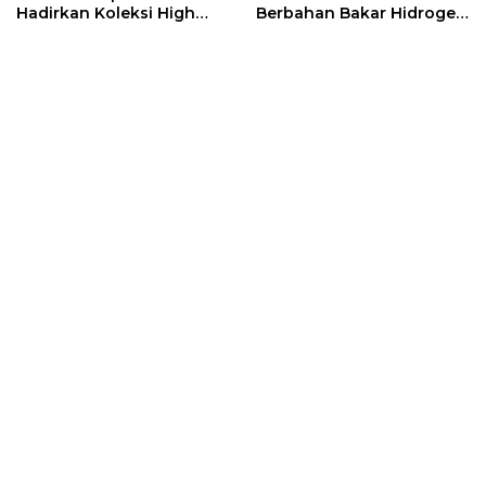
Hadirkan Koleksi High
Berbahan Bakar Hidrogen
Jewelry Bertema Api
di GHES 2026