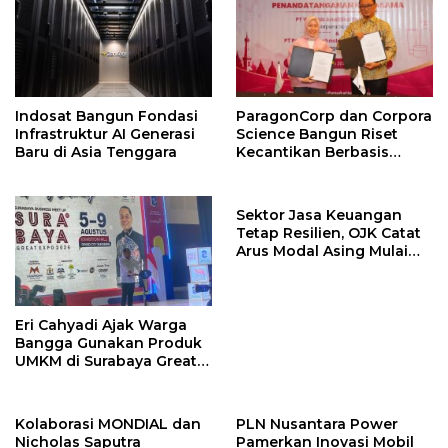
Indosat Bangun Fondasi
ParagonCorp dan Corpora
Infrastruktur AI Generasi
Science Bangun Riset
Baru di Asia Tenggara
Kecantikan Berbasis
Multi-Omics
Sektor Jasa Keuangan
Tetap Resilien, OJK Catat
Arus Modal Asing Mulai
Berbalik Positif
Eri Cahyadi Ajak Warga
Bangga Gunakan Produk
UMKM di Surabaya Great
Expo 2026
Kolaborasi MONDIAL dan
PLN Nusantara Power
Nicholas Saputra
Pamerkan Inovasi Mobil