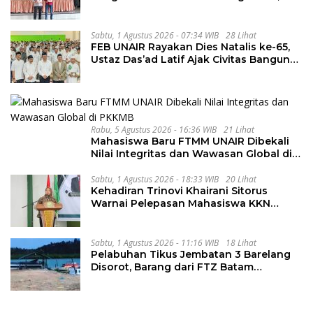
Tahapan Berlangsung Aman dan
Kondusif
Sabtu, 1 Agustus 2026 - 07:34 WIB
28 Lihat
FEB UNAIR Rayakan Dies Natalis ke-65,
Ustaz Das’ad Latif Ajak Civitas Bangun
Integritas
Rabu, 5 Agustus 2026 - 16:36 WIB
21 Lihat
Mahasiswa Baru FTMM UNAIR Dibekali
Nilai Integritas dan Wawasan Global di
PKKMB
Sabtu, 1 Agustus 2026 - 18:33 WIB
20 Lihat
Kehadiran Trinovi Khairani Sitorus
Warnai Pelepasan Mahasiswa KKN
Regional dan Internasional UNIVA
Medan
Sabtu, 1 Agustus 2026 - 11:16 WIB
18 Lihat
Pelabuhan Tikus Jembatan 3 Barelang
Disorot, Barang dari FTZ Batam
Diselundupkan ke Riau