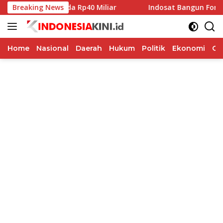
Langsung
ibah Pilkada Rp40 Miliar
Breaking News
Indosat Bangun Fondasi Infra
ke
konten
Home
Nasional
Daerah
Hukum
Politik
Ekonomi
Op