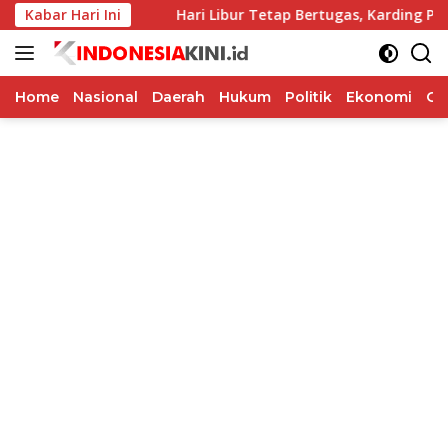
Langsung
is ke-65
Kabar Hari Ini
Hari Libur Tetap Bertugas, Karding Pastikan
ke
konten
Home
Nasional
Daerah
Hukum
Politik
Ekonomi
Op