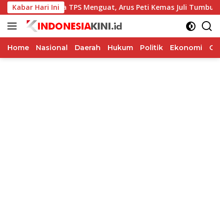
Langsung
Kabar Hari Ini
Kinerja TPS Menguat, Arus Peti Kemas Juli Tumbuh 11,79 
ke
konten
Home
Nasional
Daerah
Hukum
Politik
Ekonomi
Op