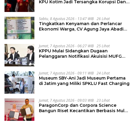
KPU Kotim Jadi Tersangka Korupsi Dana
Hibah Pilkada Rp40 Miliar
Sabtu, 8 Agustus 2026 - 13:47 WIB
26 Lihat
Tingkatkan Kenyaman dan Perlancar
Ekonomi Warga, CV Agung Jaya Abadi
Perbaiki Jalan Sukakersa-Gunung Endut
Jumat, 7 Agustus 2026 - 06:27 WIB
25 Lihat
KPPU Mulai Sidangkan Dugaan
Pelanggaran Notifikasi Akuisisi MUFG
Bank
Jumat, 7 Agustus 2026 - 09:11 WIB
24 Lihat
Museum SBY-Ani Jadi Museum Pertama
di Jatim yang Miliki SPKLU Fast Charging
Jumat, 7 Agustus 2026 - 09:03 WIB
23 Lihat
ParagonCorp dan Corpora Science
Bangun Riset Kecantikan Berbasis Multi-
Omics