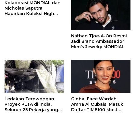
Kolaborasi MONDIAL dan
Nicholas Saputra
Hadirkan Koleksi High
Jewelry Bertema Api
Nathan Tjoe-A-On Resmi
Jadi Brand Ambassador
Men’s Jewelry MONDIAL
Ledakan Terowongan
Global Face Wardah
Proyek PLTA di India,
Amna Al Qubaisi Masuk
Seluruh 25 Pekerja yang
Daftar TIME100 Most
Terjebak Ditemukan
Influential People in
Meninggal
Sports 2026