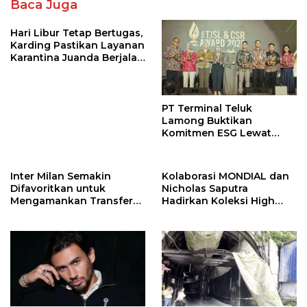
Baca Juga
Hari Libur Tetap Bertugas,
Karding Pastikan Layanan
Karantina Juanda Berjalan
Optimal
PT Terminal Teluk
Lamong Buktikan
Komitmen ESG Lewat
Program Kepiting Soka
Inter Milan Semakin
Kolaborasi MONDIAL dan
Difavoritkan untuk
Nicholas Saputra
Mengamankan Transfer
Hadirkan Koleksi High
John Stones
Jewelry Bertema Api