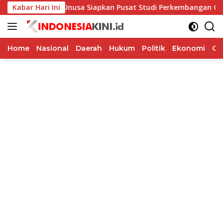
Langsung
Kabar Hari Ini
Unusa Siapkan Pusat Studi Perkembangan Otak Sejak da
ke
konten
Home
Nasional
Daerah
Hukum
Politik
Ekonomi
Op