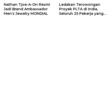
Nathan Tjoe-A-On Resmi
Ledakan Terowongan
Jadi Brand Ambassador
Proyek PLTA di India,
Men’s Jewelry MONDIAL
Seluruh 25 Pekerja yang
Terjebak Ditemukan
Meninggal