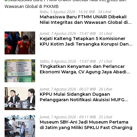
Rabu, 5 Agustus 2026 - 16:36 WIB
34 Lihat
Mahasiswa Baru FTMM UNAIR Dibekali
Nilai Integritas dan Wawasan Global di
PKKMB
Jumat, 7 Agustus 2026 - 15:47 WIB
33 Lihat
Kejati Kalteng Tetapkan 5 Komisioner
KPU Kotim Jadi Tersangka Korupsi Dana
Hibah Pilkada Rp40 Miliar
Sabtu, 8 Agustus 2026 - 13:47 WIB
27 Lihat
Tingkatkan Kenyaman dan Perlancar
Ekonomi Warga, CV Agung Jaya Abadi
Perbaiki Jalan Sukakersa-Gunung Endut
Jumat, 7 Agustus 2026 - 06:27 WIB
26 Lihat
KPPU Mulai Sidangkan Dugaan
Pelanggaran Notifikasi Akuisisi MUFG
Bank
Jumat, 7 Agustus 2026 - 09:11 WIB
25 Lihat
Museum SBY-Ani Jadi Museum Pertama
di Jatim yang Miliki SPKLU Fast Charging