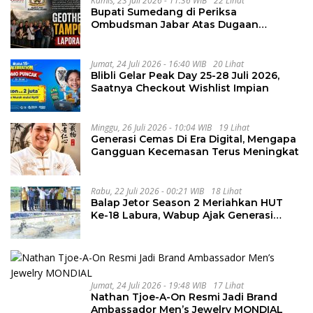
Kamis, 23 Juli 2026 - 11:36 WIB
22 Lihat
Bupati Sumedang di Periksa
Ombudsman Jabar Atas Dugaan
Penguluran Waktu Pelelangan
Geothermal Tampomas
Jumat, 24 Juli 2026 - 16:40 WIB
20 Lihat
Blibli Gelar Peak Day 25-28 Juli 2026,
Saatnya Checkout Wishlist Impian
Minggu, 26 Juli 2026 - 10:04 WIB
19 Lihat
Generasi Cemas Di Era Digital, Mengapa
Gangguan Kecemasan Terus Meningkat
Rabu, 22 Juli 2026 - 00:21 WIB
18 Lihat
Balap Jetor Season 2 Meriahkan HUT
Ke-18 Labura, Wabup Ajak Generasi
Muda Majukan Pertanian
Jumat, 24 Juli 2026 - 19:48 WIB
17 Lihat
Nathan Tjoe-A-On Resmi Jadi Brand
Ambassador Men’s Jewelry MONDIAL