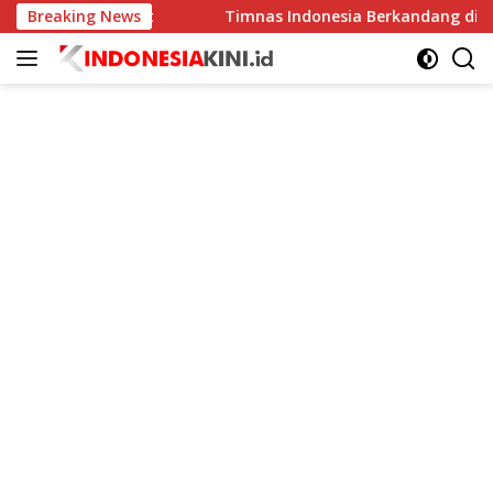
Langsung
erus Meningkat
Breaking News
Timnas Indonesia Berkandang di Stadio
ke
konten