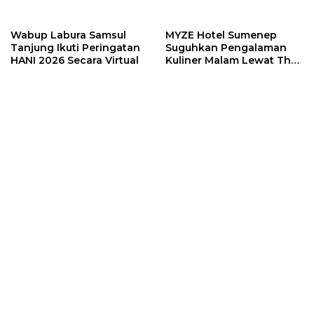
Santunan
Masyarakat Hentikan
Tambang Ilegal
Wabup Labura Samsul
MYZE Hotel Sumenep
Tanjung Ikuti Peringatan
Suguhkan Pengalaman
HANI 2026 Secara Virtual
Kuliner Malam Lewat The
Late Shift