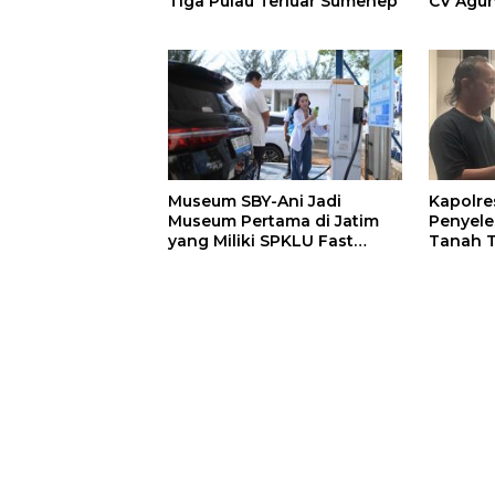
Tiga Pulau Terluar Sumenep
CV Agun
Perbaik
Gunung
Museum SBY-Ani Jadi
Kapolre
Museum Pertama di Jatim
Penyele
yang Miliki SPKLU Fast
Tanah T
Charging
Lewat J
Damai