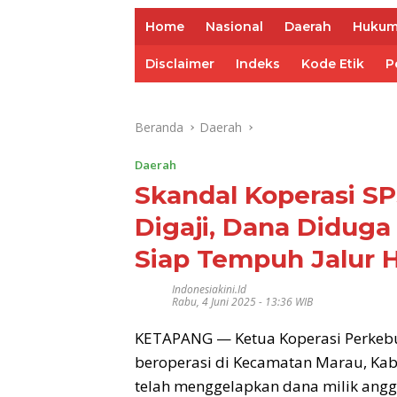
Home
Nasional
Daerah
Huku
Disclaimer
Indeks
Kode Etik
P
Beranda
Daerah
Daerah
Skandal Koperasi S
Digaji, Dana Didug
Siap Tempuh Jalur
Indonesiakini.id
Rabu, 4 Juni 2025 - 13:36 WIB
KETAPANG — Ketua Koperasi Perkebun
beroperasi di Kecamatan Marau, Kab
telah menggelapkan dana milik anggo