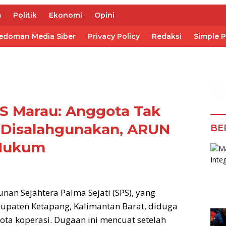
m
Politik
Ekonomi
Opini
edoman Media Siber
Privacy Policy
Redaksi
Simple 
PS Marau: Anggota Tak
a Disalahgunakan, ARUN
BE
 Hukum
an Sejahtera Palma Sejati (SPS), yang
upaten Ketapang, Kalimantan Barat, diduga
ta koperasi. Dugaan ini mencuat setelah