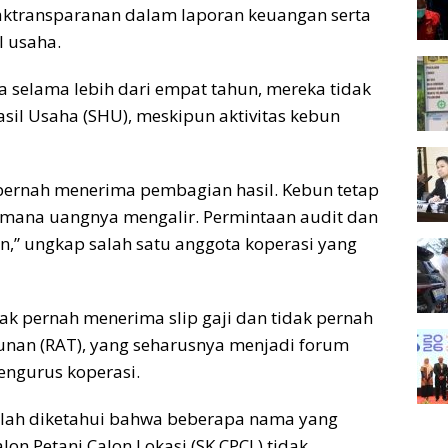
aktransparanan dalam laporan keuangan serta
 usaha.
selama lebih dari empat tahun, mereka tidak
il Usaha (SHU), meskipun aktivitas kebun
pernah menerima pembagian hasil. Kebun tetap
e mana uangnya mengalir. Permintaan audit dan
an,” ungkap salah satu anggota koperasi yang
dak pernah menerima slip gaji dan tidak pernah
nan (RAT), yang seharusnya menjadi forum
engurus koperasi.
lah diketahui bahwa beberapa nama yang
on Petani Calon Lokasi (SK CPCL) tidak