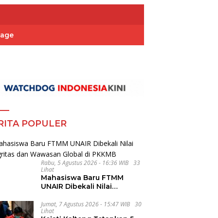
Page
RITA POPULER
Rabu, 5 Agustus 2026 - 16:36 WIB
33
Lihat
Mahasiswa Baru FTMM
UNAIR Dibekali Nilai
Integritas dan Wawasan
Global di PKKMB
Jumat, 7 Agustus 2026 - 15:47 WIB
30
Lihat