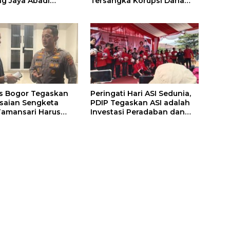
g Jaya Abadi
Tersangka Korupsi Dana
i Jalan Sukakersa-
Hibah Pilkada Rp40 Miliar
 Endut
s Bogor Tegaskan
Peringati Hari ASI Sedunia,
saian Sengketa
PDIP Tegaskan ASI adalah
amansari Harus
Investasi Peradaban dan
alur Hukum dan
Upaya Cegah Stunting