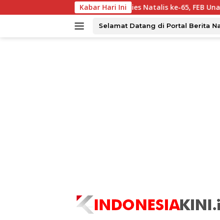
Langsung
an Batu Ampar?
Kabar Hari Ini
Dies Natalis ke-65, FEB Unair Perkuat K
ke
konten
Selamat Datang di Portal Berita N
tutup