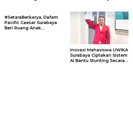
Santunan
Safety Forum 2026
#SetaraBerkarya, Dafam
Pacific Caesar Surabaya
Beri Ruang Anak
Disabilitas Tunjukkan
Talenta
Inovasi Mahasiswa UWIKA
Surabaya Ciptakan Sistem
AI Bantu Stunting Secara
Cepat dan Akurat