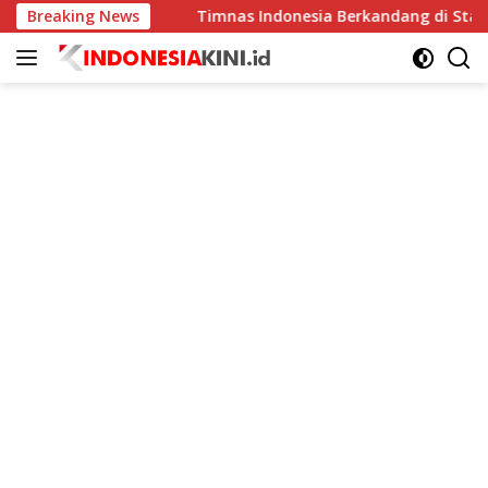
Langsung
 Meningkat
Breaking News
Timnas Indonesia Berkandang di Stadion Pa
ke
konten