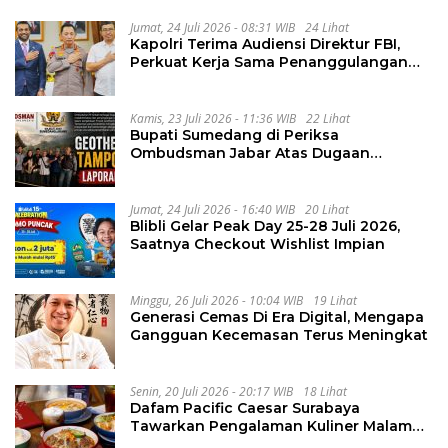
Jumat, 24 Juli 2026 - 08:31 WIB
24 Lihat
Kapolri Terima Audiensi Direktur FBI,
Perkuat Kerja Sama Penanggulangan
Kejahatan Transnasional
Kamis, 23 Juli 2026 - 11:36 WIB
22 Lihat
Bupati Sumedang di Periksa
Ombudsman Jabar Atas Dugaan
Penguluran Waktu Pelelangan
Geothermal Tampomas
Jumat, 24 Juli 2026 - 16:40 WIB
20 Lihat
Blibli Gelar Peak Day 25-28 Juli 2026,
Saatnya Checkout Wishlist Impian
Minggu, 26 Juli 2026 - 10:04 WIB
19 Lihat
Generasi Cemas Di Era Digital, Mengapa
Gangguan Kecemasan Terus Meningkat
Senin, 20 Juli 2026 - 20:17 WIB
18 Lihat
Dafam Pacific Caesar Surabaya
Tawarkan Pengalaman Kuliner Malam
Lewat The Late Shift