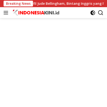
Langsung
s
Breaking News
Profil Jude Bellingham, Bintang Inggris yang Mengge
ke
konten