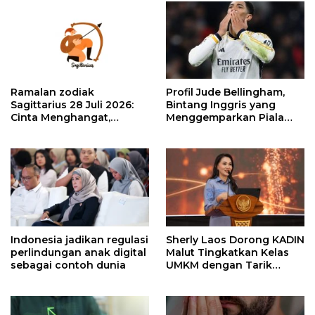
Ramalan zodiak
Profil Jude Bellingham,
Sagittarius 28 Juli 2026:
Bintang Inggris yang
Cinta Menghangat,
Menggemparkan Piala
Keuangan Menjanjikan!
Dunia
Indonesia jadikan regulasi
Sherly Laos Dorong KADIN
perlindungan anak digital
Malut Tingkatkan Kelas
sebagai contoh dunia
UMKM dengan Tarik
Investor Nasional dan
Global