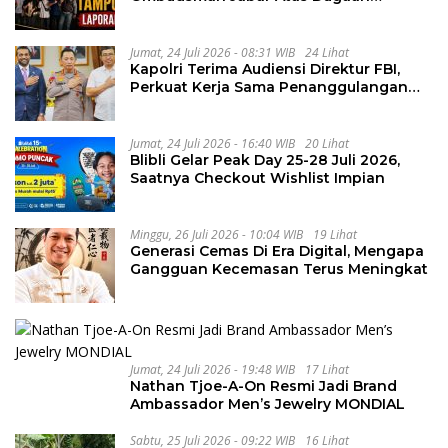
Penguluran Waktu Pelelangan
Geothermal Tampomas
Jumat, 24 Juli 2026 - 08:31 WIB
24 Lihat
Kapolri Terima Audiensi Direktur FBI,
Perkuat Kerja Sama Penanggulangan
Kejahatan Transnasional
Jumat, 24 Juli 2026 - 16:40 WIB
20 Lihat
Blibli Gelar Peak Day 25-28 Juli 2026,
Saatnya Checkout Wishlist Impian
Minggu, 26 Juli 2026 - 10:04 WIB
19 Lihat
Generasi Cemas Di Era Digital, Mengapa
Gangguan Kecemasan Terus Meningkat
Jumat, 24 Juli 2026 - 19:48 WIB
17 Lihat
Nathan Tjoe-A-On Resmi Jadi Brand
Ambassador Men’s Jewelry MONDIAL
Sabtu, 25 Juli 2026 - 09:22 WIB
16 Lihat