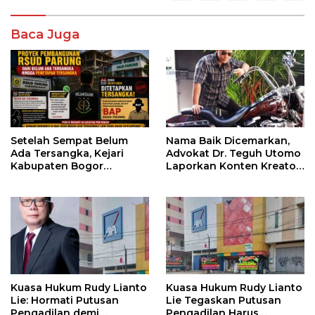
Baca Juga
Setelah Sempat Belum
Nama Baik Dicemarkan,
Ada Tersangka, Kejari
Advokat Dr. Teguh Utomo
Kabupaten Bogor
Laporkan Konten Kreator
Tetapkan ASN Aktif
atas Dugaan Pelanggaran
Berinisial BAP dalam
UU ITE
Kasus RSUD Parung
Kuasa Hukum Rudy Lianto
Kuasa Hukum Rudy Lianto
Lie: Hormati Putusan
Lie Tegaskan Putusan
Pengadilan demi
Pengadilan Harus