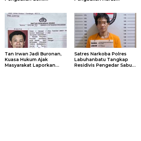
Tegaknya Negara Hukum
Dieksekusi Tanpa
Pengecualian
Tan Irwan Jadi Buronan,
Satres Narkoba Polres
Kuasa Hukum Ajak
Labuhanbatu Tangkap
Masyarakat Laporkan
Residivis Pengedar Sabu
Keberadaannya
di Labuhanbatu Utara