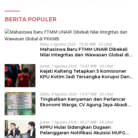
BERITA POPULER
Rabu, 5 Agustus 2026 - 16:36 WIB
33 Lihat
Mahasiswa Baru FTMM UNAIR Dibekali
Nilai Integritas dan Wawasan Global di
PKKMB
Jumat, 7 Agustus 2026 - 15:47 WIB
30 Lihat
Kejati Kalteng Tetapkan 5 Komisioner
KPU Kotim Jadi Tersangka Korupsi Dana
Hibah Pilkada Rp40 Miliar
Sabtu, 8 Agustus 2026 - 13:47 WIB
26 Lihat
Tingkatkan Kenyaman dan Perlancar
Ekonomi Warga, CV Agung Jaya Abadi
Perbaiki Jalan Sukakersa-Gunung Endut
Jumat, 7 Agustus 2026 - 06:27 WIB
24 Lihat
KPPU Mulai Sidangkan Dugaan
Pelanggaran Notifikasi Akuisisi MUFG