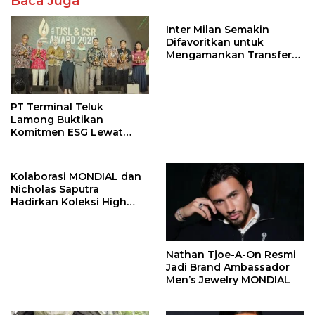
Baca Juga
Inter Milan Semakin
Difavoritkan untuk
Mengamankan Transfer
John Stones
PT Terminal Teluk
Lamong Buktikan
Komitmen ESG Lewat
Program Kepiting Soka
Kolaborasi MONDIAL dan
Nicholas Saputra
Hadirkan Koleksi High
Jewelry Bertema Api
Nathan Tjoe-A-On Resmi
Jadi Brand Ambassador
Men’s Jewelry MONDIAL