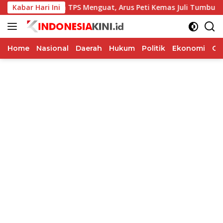
Langsung
Kabar Hari Ini
Kinerja TPS Menguat, Arus Peti Kemas Juli Tumbuh 11,79 P
ke
konten
Home
Nasional
Daerah
Hukum
Politik
Ekonomi
Op