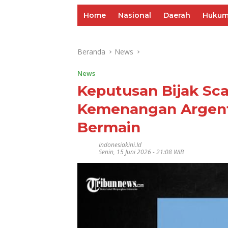
Home
Nasional
Daerah
Huku
Beranda
News
News
Keputusan Bijak Sca
Kemenangan Argenti
Bermain
Indonesiakini.id
Senin, 15 Juni 2026 - 21:08 WIB