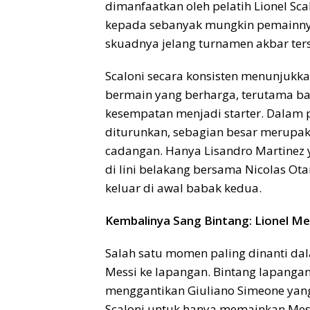
dimanfaatkan oleh pelatih Lionel S
kepada sebanyak mungkin pemainny
skuadnya jelang turnamen akbar ter
Scaloni secara konsisten menunjuk
bermain yang berharga, terutama b
kesempatan menjadi starter. Dalam 
diturunkan, sebagian besar merupa
cadangan. Hanya Lisandro Martinez 
di lini belakang bersama Nicolas O
keluar di awal babak kedua.
Kembalinya Sang Bintang: Lionel Mes
Salah satu momen paling dinanti dal
Messi ke lapangan. Bintang lapangan
menggantikan Giuliano Simeone yang
Scaloni untuk hanya memainkan Messi