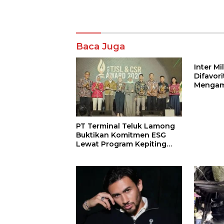
Komentar
Baca Juga
Inter M
Difavor
Mengam
John St
PT Terminal Teluk Lamong
Buktikan Komitmen ESG
Lewat Program Kepiting
Soka