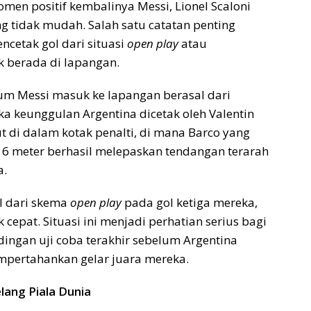
en positif kembalinya Messi, Lionel Scaloni
g tidak mudah. Salah satu catatan penting
ncetak gol dari situasi
open play
atau
k berada di lapangan.
lum Messi masuk ke lapangan berasal dari
a keunggulan Argentina dicetak oleh Valentin
ut di dalam kotak penalti, di mana Barco yang
 16 meter berhasil melepaskan tendangan terarah
a.
l dari skema
open play
pada gol ketiga mereka,
 cepat. Situasi ini menjadi perhatian serius bagi
dingan uji coba terakhir sebelum Argentina
empertahankan gelar juara mereka.
lang Piala Dunia