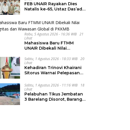
FEB UNAIR Rayakan Dies
Natalis ke-65, Ustaz Das’ad
Latif Ajak Civitas Bangun
Integritas
Rabu, 5 Agustus 2026 - 16:36 WIB
21
Lihat
Mahasiswa Baru FTMM
UNAIR Dibekali Nilai
Integritas dan Wawasan
Global di PKKMB
Sabtu, 1 Agustus 2026 - 18:33 WIB
20
Lihat
Kehadiran Trinovi Khairani
Sitorus Warnai Pelepasan
Mahasiswa KKN Regional
dan Internasional UNIVA
Sabtu, 1 Agustus 2026 - 11:16 WIB
18
Medan
Lihat
Pelabuhan Tikus Jembatan
3 Barelang Disorot, Barang
dari FTZ Batam
Diselundupkan ke Riau