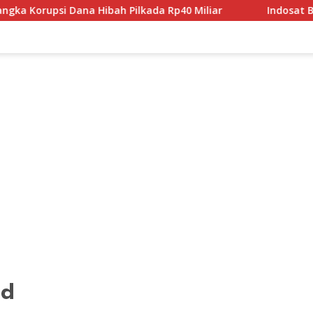
na Hibah Pilkada Rp40 Miliar
Indosat Bangun Fondasi I