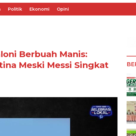
m
Politik
Ekonomi
Opini
loni Berbuah Manis:
na Meski Messi Singkat
BE