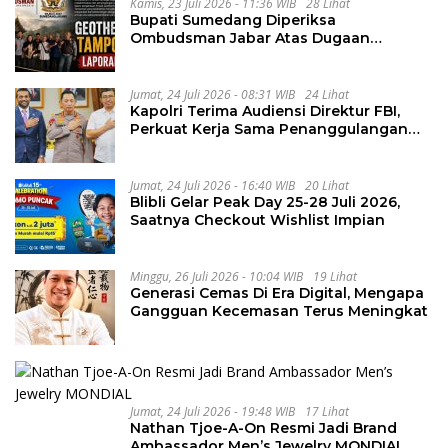
Kamis, 23 Juli 2026 - 11:36 WIB
28 Lihat
Bupati Sumedang Diperiksa
Ombudsman Jabar Atas Dugaan
Penguluran Waktu Pelelangan
Geothermal Tampomas
Jumat, 24 Juli 2026 - 08:31 WIB
24 Lihat
Kapolri Terima Audiensi Direktur FBI,
Perkuat Kerja Sama Penanggulangan
Kejahatan Transnasional
Jumat, 24 Juli 2026 - 16:40 WIB
20 Lihat
Blibli Gelar Peak Day 25-28 Juli 2026,
Saatnya Checkout Wishlist Impian
Minggu, 26 Juli 2026 - 10:04 WIB
19 Lihat
Generasi Cemas Di Era Digital, Mengapa
Gangguan Kecemasan Terus Meningkat
Jumat, 24 Juli 2026 - 19:48 WIB
17 Lihat
Nathan Tjoe-A-On Resmi Jadi Brand
Ambassador Men’s Jewelry MONDIAL