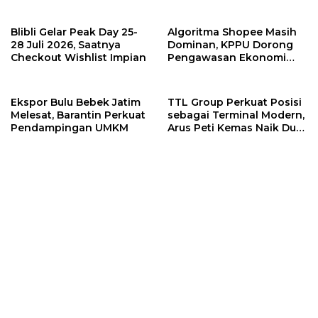
Jewelry Bertema Api
di GHES 2026
Blibli Gelar Peak Day 25-
Algoritma Shopee Masih
28 Juli 2026, Saatnya
Dominan, KPPU Dorong
Checkout Wishlist Impian
Pengawasan Ekonomi
Digital
Ekspor Bulu Bebek Jatim
TTL Group Perkuat Posisi
Melesat, Barantin Perkuat
sebagai Terminal Modern,
Pendampingan UMKM
Arus Peti Kemas Naik Dua
Digit