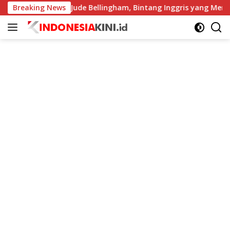
Langsung
Breaking News
Profil Jude Bellingham, Bintang Inggris yang Menggempa
ke
konten