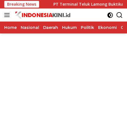
Langsung
 Parakan Salak
Breaking News
PT Terminal Teluk Lamong Buktikan K
ke
konten
Home
Nasional
Daerah
Hukum
Politik
Ekonomi
Op