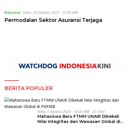
Masyarakat, CV Agung
Jaya Abadi di Mandatkan
Nasional
Senin, 24 Oktober 2022 - 15:09 WIB
Oleh P.U Untuk
Pengerjaan Jalan Ruas
Permodalan Sektor Asuransi Terjaga
Sukakersa Gunung Endut
Kecamatan Parakan Salak
BERITA POPULER
Rabu, 5 Agustus 2026 - 16:36 WIB
22 Lihat
Mahasiswa Baru FTMM UNAIR Dibekali
Nilai Integritas dan Wawasan Global di
PKKMB