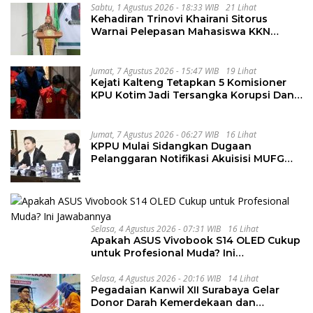
Sabtu, 1 Agustus 2026 - 18:33 WIB
21 Lihat
Kehadiran Trinovi Khairani Sitorus
Warnai Pelepasan Mahasiswa KKN
Regional dan Internasional UNIVA
Medan
Jumat, 7 Agustus 2026 - 15:47 WIB
19 Lihat
Kejati Kalteng Tetapkan 5 Komisioner
KPU Kotim Jadi Tersangka Korupsi Dana
Hibah Pilkada Rp40 Miliar
Jumat, 7 Agustus 2026 - 06:27 WIB
16 Lihat
KPPU Mulai Sidangkan Dugaan
Pelanggaran Notifikasi Akuisisi MUFG
Bank
Selasa, 4 Agustus 2026 - 07:31 WIB
16 Lihat
Apakah ASUS Vivobook S14 OLED Cukup
untuk Profesional Muda? Ini
Jawabannya
Selasa, 4 Agustus 2026 - 20:16 WIB
14 Lihat
Pegadaian Kanwil XII Surabaya Gelar
Donor Darah Kemerdekaan dan