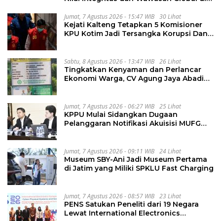
PKKMB
Jumat, 7 Agustus 2026 - 15:47 WIB
30 Lihat
Kejati Kalteng Tetapkan 5 Komisioner
KPU Kotim Jadi Tersangka Korupsi Dana
Hibah Pilkada Rp40 Miliar
Sabtu, 8 Agustus 2026 - 13:47 WIB
26 Lihat
Tingkatkan Kenyaman dan Perlancar
Ekonomi Warga, CV Agung Jaya Abadi
Perbaiki Jalan Sukakersa-Gunung Endut
Jumat, 7 Agustus 2026 - 06:27 WIB
25 Lihat
KPPU Mulai Sidangkan Dugaan
Pelanggaran Notifikasi Akuisisi MUFG
Bank
Jumat, 7 Agustus 2026 - 09:11 WIB
24 Lihat
Museum SBY-Ani Jadi Museum Pertama
di Jatim yang Miliki SPKLU Fast Charging
Jumat, 7 Agustus 2026 - 08:57 WIB
23 Lihat
PENS Satukan Peneliti dari 19 Negara
Lewat International Electronics