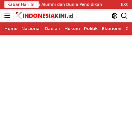
Langsung
Perkuat Kolaborasi Alumni dan Dunia Pendidikan
Kabar Hari Ini
EXCOTEL
ke
konten
Home
Nasional
Daerah
Hukum
Politik
Ekonomi
Op