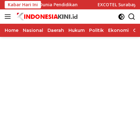
Langsung
i Alumni dan Dunia Pendidikan
Kabar Hari Ini
EXCOTEL Surabaya Tawark
ke
konten
Home
Nasional
Daerah
Hukum
Politik
Ekonomi
Op