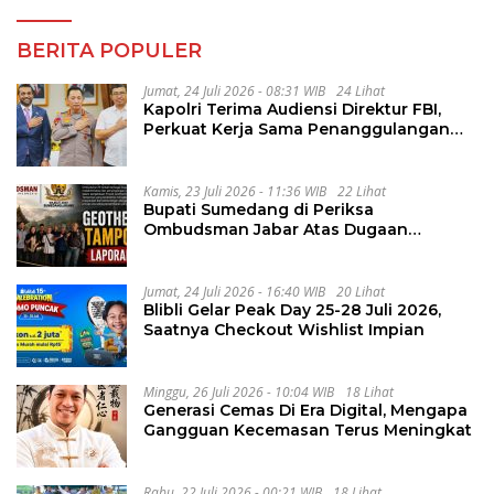
BERITA POPULER
Jumat, 24 Juli 2026 - 08:31 WIB
24 Lihat
Kapolri Terima Audiensi Direktur FBI,
Perkuat Kerja Sama Penanggulangan
Kejahatan Transnasional
Kamis, 23 Juli 2026 - 11:36 WIB
22 Lihat
Bupati Sumedang di Periksa
Ombudsman Jabar Atas Dugaan
Penguluran Waktu Pelelangan
Geothermal Tampomas
Jumat, 24 Juli 2026 - 16:40 WIB
20 Lihat
Blibli Gelar Peak Day 25-28 Juli 2026,
Saatnya Checkout Wishlist Impian
Minggu, 26 Juli 2026 - 10:04 WIB
18 Lihat
Generasi Cemas Di Era Digital, Mengapa
Gangguan Kecemasan Terus Meningkat
Rabu, 22 Juli 2026 - 00:21 WIB
18 Lihat