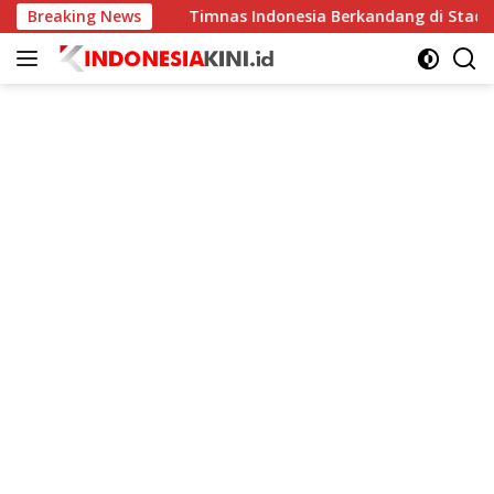
Langsung
ningkat
Breaking News
Timnas Indonesia Berkandang di Stadion Pakan
ke
konten