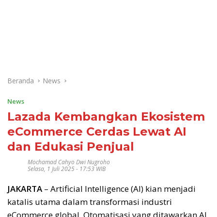
Beranda
News
News
Lazada Kembangkan Ekosistem
eCommerce Cerdas Lewat AI
dan Edukasi Penjual
Mochamad Cahyo Dwi Nugroho
Selasa, 1 Juli 2025 - 17:53 WIB
JAKARTA
– Artificial Intelligence (AI) kian menjadi
katalis utama dalam transformasi industri
eCommerce global. Otomatisasi yang ditawarkan AI