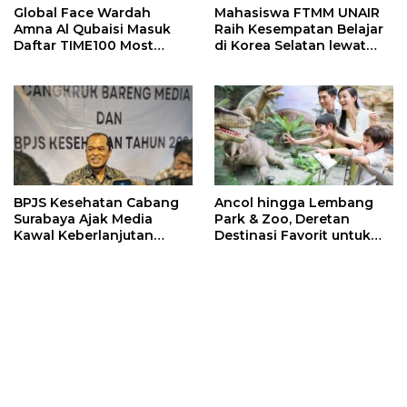
Global Face Wardah
Mahasiswa FTMM UNAIR
Amna Al Qubaisi Masuk
Raih Kesempatan Belajar
Daftar TIME100 Most
di Korea Selatan lewat
Influential People in
Program EQUITY
Sports 2026
BPJS Kesehatan Cabang
Ancol hingga Lembang
Surabaya Ajak Media
Park & Zoo, Deretan
Kawal Keberlanjutan
Destinasi Favorit untuk
Program JKN
Libur Sekolah