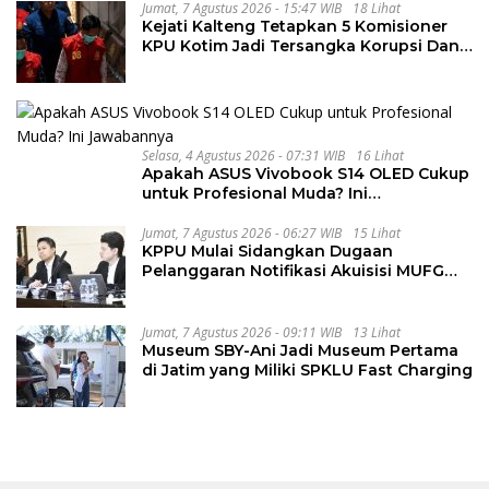
Jumat, 7 Agustus 2026 - 15:47 WIB
18 Lihat
Kejati Kalteng Tetapkan 5 Komisioner
KPU Kotim Jadi Tersangka Korupsi Dana
Hibah Pilkada Rp40 Miliar
Selasa, 4 Agustus 2026 - 07:31 WIB
16 Lihat
Apakah ASUS Vivobook S14 OLED Cukup
untuk Profesional Muda? Ini
Jawabannya
Jumat, 7 Agustus 2026 - 06:27 WIB
15 Lihat
KPPU Mulai Sidangkan Dugaan
Pelanggaran Notifikasi Akuisisi MUFG
Bank
Jumat, 7 Agustus 2026 - 09:11 WIB
13 Lihat
Museum SBY-Ani Jadi Museum Pertama
di Jatim yang Miliki SPKLU Fast Charging