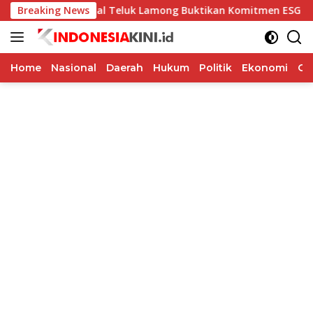
Langsung
erminal Teluk Lamong Buktikan Komitmen ESG Lewat Program 
Breaking News
ke
konten
Home
Nasional
Daerah
Hukum
Politik
Ekonomi
Op