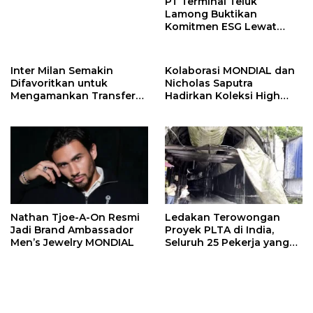
PT Terminal Teluk
Lamong Buktikan
Komitmen ESG Lewat
Program Kepiting Soka
Inter Milan Semakin
Kolaborasi MONDIAL dan
Difavoritkan untuk
Nicholas Saputra
Mengamankan Transfer
Hadirkan Koleksi High
John Stones
Jewelry Bertema Api
Nathan Tjoe-A-On Resmi
Ledakan Terowongan
Jadi Brand Ambassador
Proyek PLTA di India,
Men’s Jewelry MONDIAL
Seluruh 25 Pekerja yang
Terjebak Ditemukan
Meninggal