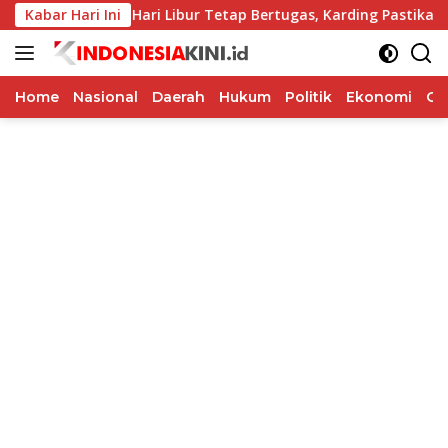
Langsung
5
Kabar Hari Ini
Hari Libur Tetap Bertugas, Karding Pastikan Layana
ke
konten
Home
Nasional
Daerah
Hukum
Politik
Ekonomi
Op