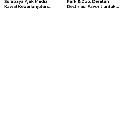
Surabaya Ajak Media
Park & Zoo, Deretan
Kawal Keberlanjutan
Destinasi Favorit untuk
Program JKN
Libur Sekolah