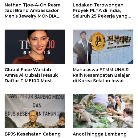
Nathan Tjoe-A-On Resmi
Ledakan Terowongan
Jadi Brand Ambassador
Proyek PLTA di India,
Men’s Jewelry MONDIAL
Seluruh 25 Pekerja yang
Terjebak Ditemukan
Meninggal
Global Face Wardah
Mahasiswa FTMM UNAIR
Amna Al Qubaisi Masuk
Raih Kesempatan Belajar
Daftar TIME100 Most
di Korea Selatan lewat
Influential People in
Program EQUITY
Sports 2026
BPJS Kesehatan Cabang
Ancol hingga Lembang