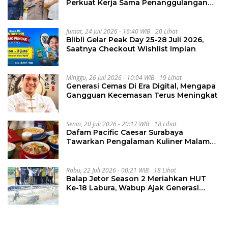
Perkuat Kerja Sama Penanggulangan
Kejahatan Transnasional
Jumat, 24 Juli 2026 - 16:40 WIB
20 Lihat
Blibli Gelar Peak Day 25-28 Juli 2026,
Saatnya Checkout Wishlist Impian
Minggu, 26 Juli 2026 - 10:04 WIB
19 Lihat
Generasi Cemas Di Era Digital, Mengapa
Gangguan Kecemasan Terus Meningkat
Senin, 20 Juli 2026 - 20:17 WIB
18 Lihat
Dafam Pacific Caesar Surabaya
Tawarkan Pengalaman Kuliner Malam
Lewat The Late Shift
Rabu, 22 Juli 2026 - 00:21 WIB
18 Lihat
Balap Jetor Season 2 Meriahkan HUT
Ke-18 Labura, Wabup Ajak Generasi
Muda Majukan Pertanian